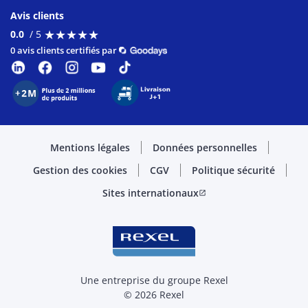
Avis clients
★
★
★
★
★
★
★
★
★
★
0.0
/ 5
0 avis clients certifiés par
Mentions légales
Données personnelles
Gestion des cookies
CGV
Politique sécurité
Sites internationaux
open_in_new
Une entreprise du groupe Rexel
© 2026 Rexel