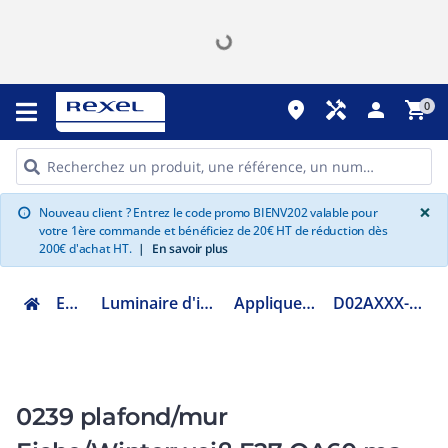
place
handyman
person
shopping_cart
0
G
×
Nouveau client ? Entrez le code promo BIENV202 valable pour
info
votre 1ère commande et bénéficiez de 20€ HT de réduction dès
200€ d'achat HT.
|
En savoir plus
Eclairage
Luminaire d'intérieur décoratif
Applique et plafonnier
D02AXXX-EIFGC1E2751X
0239 plafond/mur