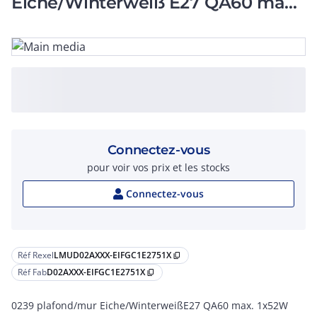
Eiche/Winterweiß E27 QA60 max.
1x52W
Connectez-vous
pour voir vos prix et les stocks
Connectez-vous
Réf Rexel
LMUD02AXXX-EIFGC1E2751X
content_copy
Réf Fab
D02AXXX-EIFGC1E2751X
content_copy
0239 plafond/mur Eiche/WinterweißE27 QA60 max. 1x52W