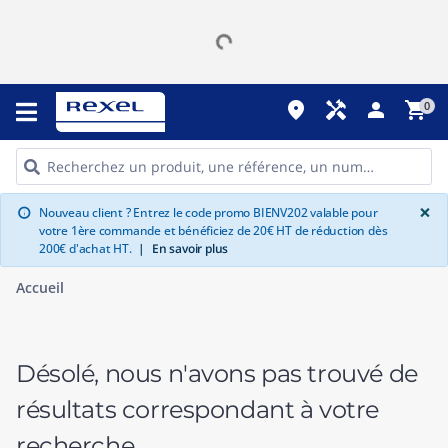
place
handyman
person
shopping_cart
0
G
×
Nouveau client ? Entrez le code promo BIENV202 valable pour
info
votre 1ère commande et bénéficiez de 20€ HT de réduction dès
200€ d'achat HT.
|
En savoir plus
Accueil
Désolé, nous n'avons pas trouvé de
résultats correspondant à votre
recherche