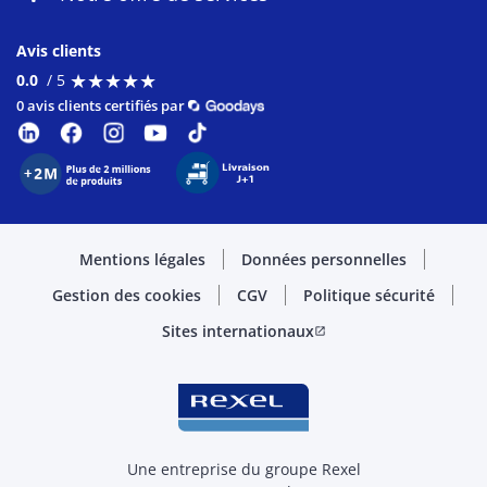
Avis clients
★
★
★
★
★
★
★
★
★
★
0.0
/ 5
0 avis clients certifiés par
Mentions légales
Données personnelles
Gestion des cookies
CGV
Politique sécurité
Sites internationaux
open_in_new
Une entreprise du groupe Rexel