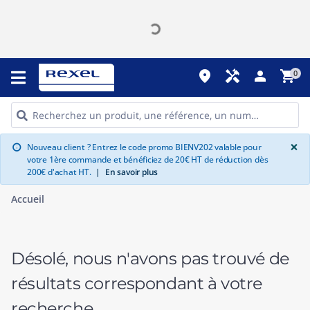
place
handyman
person
shopping_cart
0
G
×
Nouveau client ? Entrez le code promo BIENV202 valable pour
info
votre 1ère commande et bénéficiez de 20€ HT de réduction dès
200€ d'achat HT.
|
En savoir plus
Accueil
Désolé, nous n'avons pas trouvé de
résultats correspondant à votre
recherche