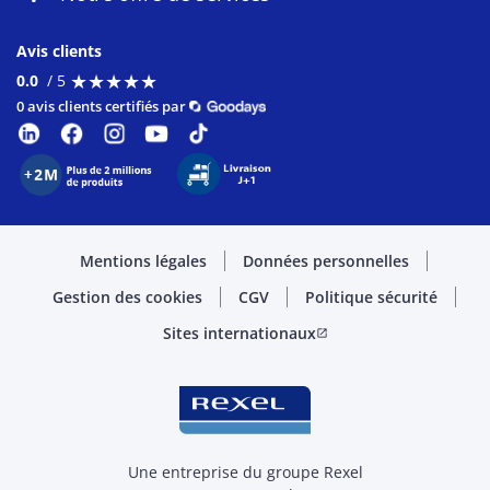
Avis clients
★
★
★
★
★
★
★
★
★
★
0.0
/ 5
0 avis clients certifiés par
Mentions légales
Données personnelles
Gestion des cookies
CGV
Politique sécurité
Sites internationaux
open_in_new
Une entreprise du groupe Rexel