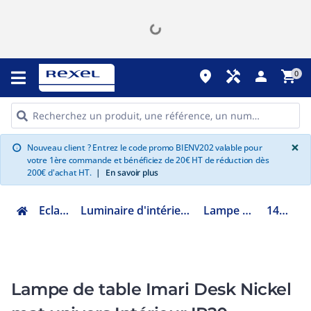
place
handyman
person
shopping_cart
0
G
×
Nouveau client ? Entrez le code promo BIENV202 valable pour
info
votre 1ère commande et bénéficiez de 20€ HT de réduction dès
200€ d'achat HT.
|
En savoir plus
Eclairage
Luminaire d'intérieur décoratif
Lampe à poser
1460004
Lampe de table Imari Desk Nickel