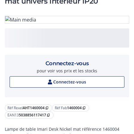
mat univers Intérieur IP20
Connectez-vous
pour voir vos prix et les stocks
Connectez-vous
Réf Rexel
AHT1460004
Réf Fab
1460004
content_copy
content_copy
EAN13
5038856117417
content_copy
Lampe de table Imari Desk Nickel mat référence 1460004