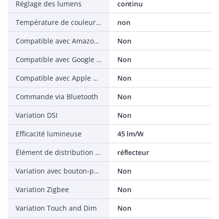
Réglage des lumens
continu
Température de couleur réglable
non
Compatible avec Amazon Alexa
Non
Compatible avec Google Assistant
Non
Compatible avec Apple HomeKit
Non
Commande via Bluetooth
Non
Variation DSI
Non
Efficacité lumineuse
45 lm/W
Élément de distribution de lumière
réflecteur
Variation avec bouton-poussoir
Non
Variation Zigbee
Non
Variation Touch and Dim
Non