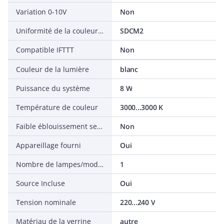
Variation 0-10V
Non
Uniformité de la couleur (ellipse de McAdam)
SDCM2
Compatible IFTTT
Non
Couleur de la lumière
blanc
Puissance du système
8 W
Température de couleur
3000...3000 K
Faible éblouissement selon EN 12464-1 (UGR < 19)
Non
Appareillage fourni
Oui
Nombre de lampes/modules
1
Source Incluse
Oui
Tension nominale
220...240 V
Matériau de la verrine
autre