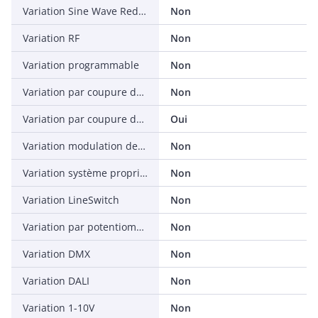
Variation Sine Wave Reduction
Non
Variation RF
Non
Variation programmable
Non
Variation par coupure de début de phase
Non
Variation par coupure de fin de phase
Oui
Variation modulation de tension secteur
Non
Variation système propriétaire constructeur
Non
Variation LineSwitch
Non
Variation par potentiomètre (intégré)
Non
Variation DMX
Non
Variation DALI
Non
Variation 1-10V
Non