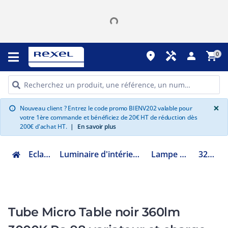
place
handyman
person
shopping_cart
0
G
×
Nouveau client ? Entrez le code promo BIENV202 valable pour
info
votre 1ère commande et bénéficiez de 20€ HT de réduction dès
200€ d'achat HT.
|
En savoir plus
Eclairage
Luminaire d'intérieur décoratif
Lampe à poser
320858
Tube Micro Table noir 360lm