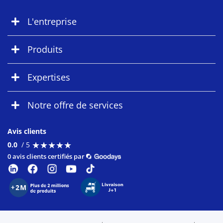
L'entreprise
Produits
Expertises
Notre offre de services
Avis clients
★
★
★
★
★
★
★
★
★
★
0.0
/ 5
0 avis clients certifiés par