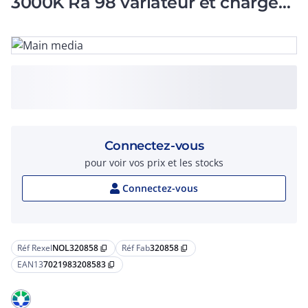
3000K Ra 98 variateur et chargeur
USB intégrés
Connectez-vous
pour voir vos prix et les stocks
Connectez-vous
Réf Rexel
NOL320858
Réf Fab
320858
content_copy
content_copy
EAN13
7021983208583
content_copy