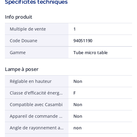
Spécificités techniques
Info produit
Multiple de vente
1
Code Douane
94051190
Gamme
Tube micro table
Lampe à poser
Réglable en hauteur
Non
Classe d'efficacité énergétique pour la source lumineuse selon dir. UE 2019/2015
F
Compatible avec Casambi
Non
Appareil de commande échangeable
Non
Angle de rayonnement ajustable
non