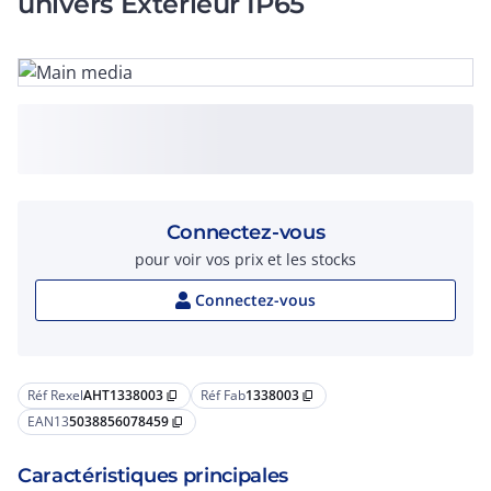
univers Extérieur IP65
Connectez-vous
pour voir vos prix et les stocks
Connectez-vous
Réf Rexel
AHT1338003
Réf Fab
1338003
content_copy
content_copy
EAN13
5038856078459
content_copy
Caractéristiques principales