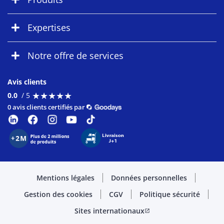
Expertises
Notre offre de services
Avis clients
★
★
★
★
★
★
★
★
★
★
0.0
/ 5
0 avis clients certifiés par
Mentions légales
Données personnelles
Gestion des cookies
CGV
Politique sécurité
Sites internationaux
open_in_new