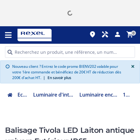
place
handyman
person
shopping_cart
0
G
×
Nouveau client ? Entrez le code promo BIENV202 valable pour
info
votre 1ère commande et bénéficiez de 20€ HT de réduction dès
200€ d'achat HT.
|
En savoir plus
Eclairage
Luminaire d'intérieur décoratif
Luminaire encastré décoratif
1338003
Balisage Tivola LED Laiton antique