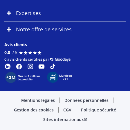
Expertises
Notre offre de services
Avis clients
★
★
★
★
★
★
★
★
★
★
0.0
/ 5
0 avis clients certifiés par
Mentions légales
Données personnelles
Gestion des cookies
CGV
Politique sécurité
Sites internationaux
open_in_new