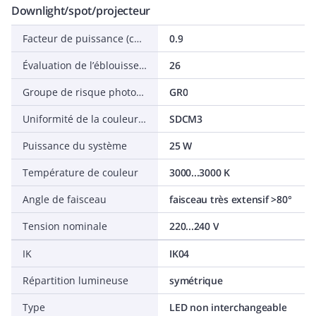
Downlight/spot/projecteur
Facteur de puissance (cos phi)
0.9
Évaluation de l’éblouissement (UGR)
26
Groupe de risque photobiologique selon EN 62471
GR0
Uniformité de la couleur (ellipse de McAdam)
SDCM3
Puissance du système
25 W
Température de couleur
3000...3000 K
Angle de faisceau
faisceau très extensif >80°
Tension nominale
220...240 V
IK
IK04
Répartition lumineuse
symétrique
Type
LED non interchangeable