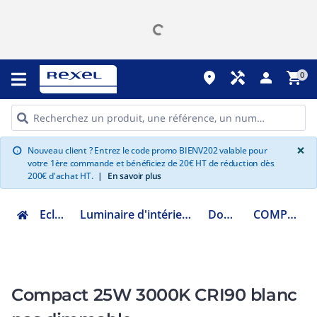
place
handyman
person
shopping_cart
0
G
×
Nouveau client ? Entrez le code promo BIENV202 valable pour
info
votre 1ère commande et bénéficiez de 20€ HT de réduction dès
200€ d'achat HT.
|
En savoir plus
Eclairage
Luminaire d'intérieur fonctionnel
Downlight
COMPACT253
Compact 25W 3000K CRI90 blanc