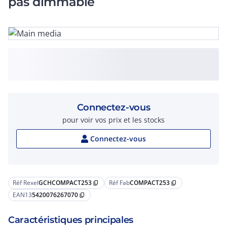
pas dimmable
Connectez-vous
pour voir vos prix et les stocks
Connectez-vous
Réf Rexel
GCHCOMPACT253
Réf Fab
COMPACT253
content_copy
content_copy
EAN13
5420076267070
content_copy
Caractéristiques principales