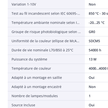
Variation 1-10V
Non
Test au fil incandescent selon IEC 60695-2-11
850 °C - 30 s
Température ambiante nominale selon IEC 62722-2-1
-20...25 °C
Groupe de risque photobiologique selon EN 62471
GR0
Uniformité de la couleur (ellipse de McAdam)
SDCM5
Durée de vie nominale L70/B50 à 25°C
54000 h
Puissance du système
13 W
Température de couleur
4000...4000 
Adapté à un montage en saillie
Oui
Adapté à un montage encastré
Non
Nombre de lampes/modules
1
Source Incluse
Oui