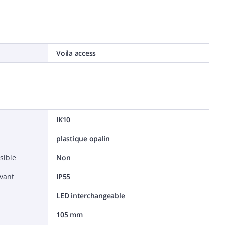
Voila access
IK10
plastique opalin
sible
Non
avant
IP55
LED interchangeable
105 mm