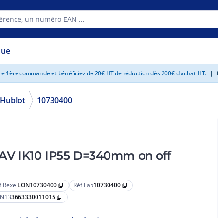
que
tre 1ère commande et bénéficiez de 20€ HT de réduction dès 200€ d'achat HT.
|
E
Hublot
10730400
AV IK10 IP55 D=340mm on off
f Rexel
LON10730400
Réf Fab
10730400
content_copy
content_copy
N13
3663330011015
content_copy