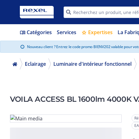
Catégories
Services
Expertises
La Fabri
menu_book
star
Nouveau client ? Entrez le code promo BIENV202 valable pour vo
info
Eclairage
Luminaire d'intérieur fonctionnel
VOILA ACCESS BL 1600lm 4000K V
Ré
EA