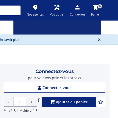
place
handyman
person
shopping_cart
0
Nos agences
Vos outils
Connexion
Panier
Nouveau
Promos
Destockage
feedback
local_offer
new_releases
GLOBA
×
n savoir plus
Connectez-vous
pour voir vos prix et les stocks
Connectez-vous
P.
-
+
Ajouter au panier
Min: 1 P. | Multiple: 1 P.