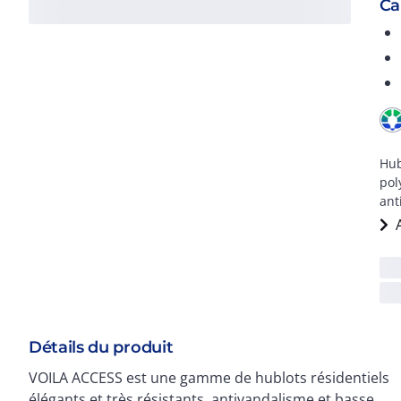
Ca
Hub
pol
ant
Détails du produit
VOILA ACCESS est une gamme de hublots résidentiels
élégants et très résistants, antivandalisme et basse