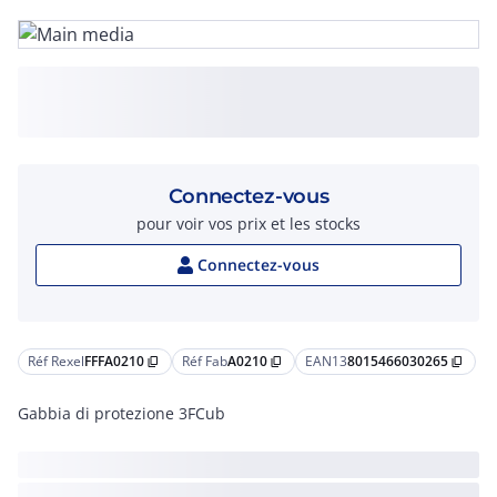
Connectez-vous
pour voir vos prix et les stocks
Connectez-vous
Réf Rexel
FFFA0210
Réf Fab
A0210
EAN13
8015466030265
content_copy
content_copy
content_copy
Gabbia di protezione 3FCub