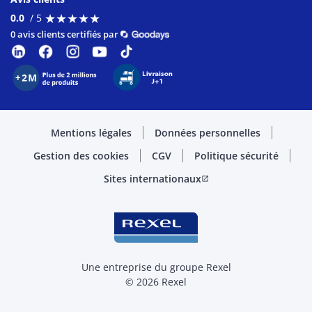
★
★
★
★
★
★
★
★
★
★
0.0
/ 5
0 avis clients certifiés par
Mentions légales
Données personnelles
Gestion des cookies
CGV
Politique sécurité
Sites internationaux
open_in_new
Une entreprise du groupe Rexel
© 2026 Rexel