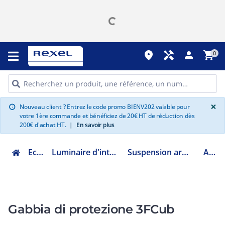
place
handyman
person
shopping_cart
0
G
×
Nouveau client ? Entrez le code promo BIENV202 valable pour
info
votre 1ère commande et bénéficiez de 20€ HT de réduction dès
200€ d'achat HT.
|
En savoir plus
Eclairage
Luminaire d'intérieur fonctionnel
Suspension armature industrielle
A0210
Gabbia di protezione 3FCub