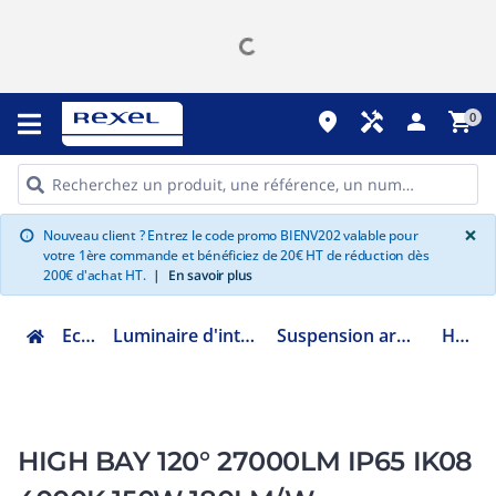
place
handyman
person
shopping_cart
0
G
×
Nouveau client ? Entrez le code promo BIENV202 valable pour
info
votre 1ère commande et bénéficiez de 20€ HT de réduction dès
200€ d'achat HT.
|
En savoir plus
Eclairage
Luminaire d'intérieur fonctionnel
Suspension armature industrielle
HBY015
HIGH BAY 120° 27000LM IP65 IK08