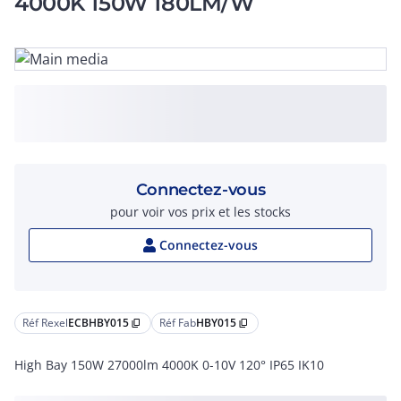
4000K 150W 180LM/W
Connectez-vous
pour voir vos prix et les stocks
Connectez-vous
Réf Rexel
ECBHBY015
Réf Fab
HBY015
content_copy
content_copy
High Bay 150W 27000lm 4000K 0-10V 120° IP65 IK10