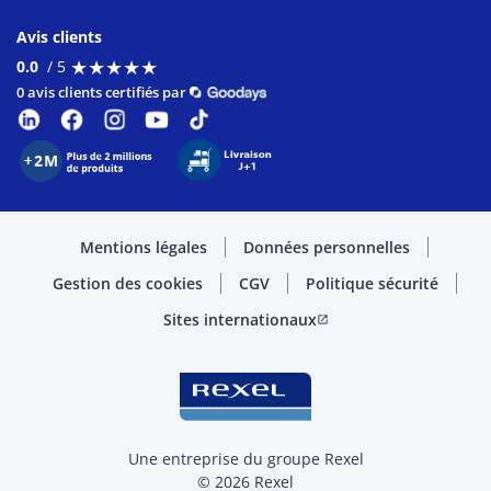
Avis clients
★
★
★
★
★
★
★
★
★
★
0.0
/ 5
0 avis clients certifiés par
Mentions légales
Données personnelles
Gestion des cookies
CGV
Politique sécurité
Sites internationaux
open_in_new
Une entreprise du groupe Rexel
© 2026 Rexel