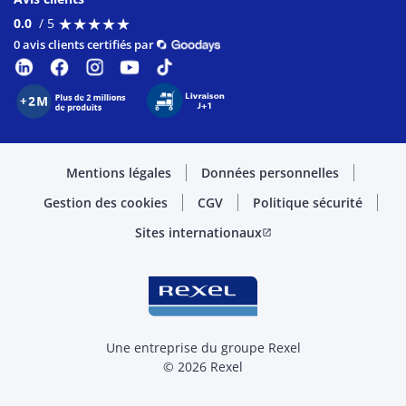
★
★
★
★
★
★
★
★
★
★
0.0
/ 5
0 avis clients certifiés par
Mentions légales
Données personnelles
Gestion des cookies
CGV
Politique sécurité
Sites internationaux
open_in_new
Une entreprise du groupe Rexel
© 2026 Rexel