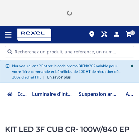
place
handyman
person
shopping_cart
0
G
×
Nouveau client ? Entrez le code promo BIENV202 valable pour
info
votre 1ère commande et bénéficiez de 20€ HT de réduction dès
200€ d'achat HT.
|
En savoir plus
Eclairage
Luminaire d'intérieur fonctionnel
Suspension armature industrielle
A5233
KIT LED 3F CUB CR- 100W/840 EP