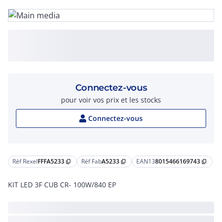
Connectez-vous
pour voir vos prix et les stocks
Connectez-vous
Réf Rexel
FFFA5233
Réf Fab
A5233
EAN13
8015466169743
content_copy
content_copy
content_copy
KIT LED 3F CUB CR- 100W/840 EP