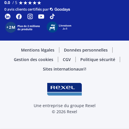
★
★
★
★
★
★
★
★
★
★
0.0
/ 5
0 avis clients certifiés par
Mentions légales
Données personnelles
Gestion des cookies
CGV
Politique sécurité
Sites internationaux
open_in_new
Une entreprise du groupe Rexel
© 2026 Rexel