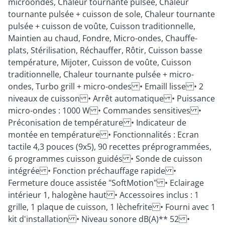
microondes, Chaleur tournante pulsée, Chaleur
tournante pulsée + cuisson de sole, Chaleur tournante
pulsée + cuisson de voûte, Cuisson traditionnelle,
Maintien au chaud, Fondre, Micro-ondes, Chauffe-
plats, Stérilisation, Réchauffer, Rôtir, Cuisson basse
température, Mijoter, Cuisson de voûte, Cuisson
traditionnelle, Chaleur tournante pulsée + micro-
ondes, Turbo grill + micro-ondes • Emaill lisse • 2
niveaux de cuisson • Arrêt automatique • Puissance
micro-ondes : 1000 W • Commandes sensitives •
Préconisation de température • Indicateur de
montée en température • Fonctionnalités : Ecran
tactile 4,3 pouces (9x5), 90 recettes préprogrammées,
6 programmes cuisson guidés • Sonde de cuisson
intégrée • Fonction préchauffage rapide •
Fermeture douce assistée "SoftMotion" • Eclairage
intérieur 1, halogène haut • Accessoires inclus : 1
grille, 1 plaque de cuisson, 1 lèchefrite • Fourni avec 1
kit d'installation • Niveau sonore dB(A)** 52 •