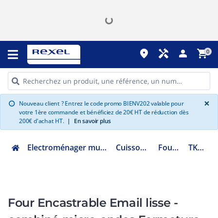
place
handyman
person
shopping_cart
0
G
×
Nouveau client ? Entrez le code promo BIENV202 valable pour
info
votre 1ère commande et bénéficiez de 20€ HT de réduction dès
200€ d'achat HT.
|
En savoir plus
Electroménager multimédia et informatique
Cuisson encastrable
Four catalyse
TK8NK721T
Four Encastrable Email lisse -