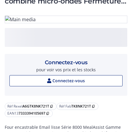
combiné micro-ondes Fermeture
douce assistée Wifi
Connectez-vous
pour voir vos prix et les stocks
Connectez-vous
Réf Rexel
A6GTK8NK721T
Réf Fab
TK8NK721T
content_copy
content_copy
EAN13
7333394105697
content_copy
Four encastrable Email lisse Série 8000 MealAssist Gamme