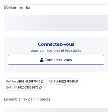
Connectez-vous
pour voir vos prix et les stocks
Connectez-vous
Réf Rexel
B6SHEZ9FF040
Réf Fab
HEZ9FF040
content_copy
content_copy
EAN13
4242005363476
content_copy
Ensemble flex pan, 4 pièces