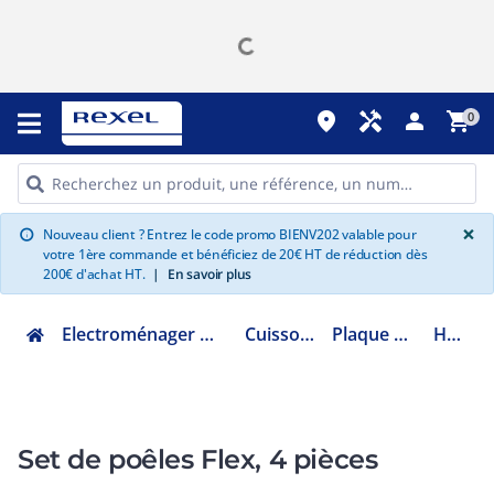
place
handyman
person
shopping_cart
0
G
×
Nouveau client ? Entrez le code promo BIENV202 valable pour
info
votre 1ère commande et bénéficiez de 20€ HT de réduction dès
200€ d'achat HT.
|
En savoir plus
Electroménager multimédia et informatique
Cuisson encastrable
Plaque Electrique émail
HEZ9FF040
Set de poêles Flex, 4 pièces