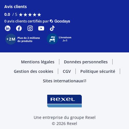
Avis clients
★
★
★
★
★
★
★
★
★
★
0.0
/ 5
0 avis clients certifiés par
Mentions légales
Données personnelles
Gestion des cookies
CGV
Politique sécurité
Sites internationaux
open_in_new
Une entreprise du groupe Rexel
© 2026 Rexel