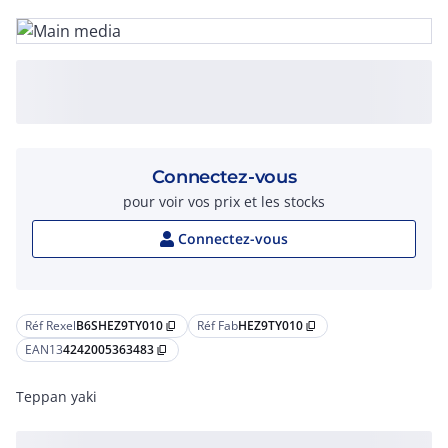
Connectez-vous
pour voir vos prix et les stocks
Connectez-vous
Réf Rexel
B6SHEZ9TY010
Réf Fab
HEZ9TY010
content_copy
content_copy
EAN13
4242005363483
content_copy
Teppan yaki