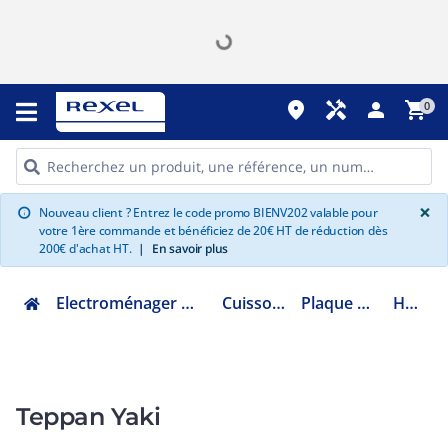
place
handyman
person
shopping_cart
0
G
×
Nouveau client ? Entrez le code promo BIENV202 valable pour
info
votre 1ère commande et bénéficiez de 20€ HT de réduction dès
200€ d'achat HT.
|
En savoir plus
Electroménager multimédia et informatique
Cuisson encastrable
Plaque Electrique émail
HEZ9TY010
Teppan Yaki