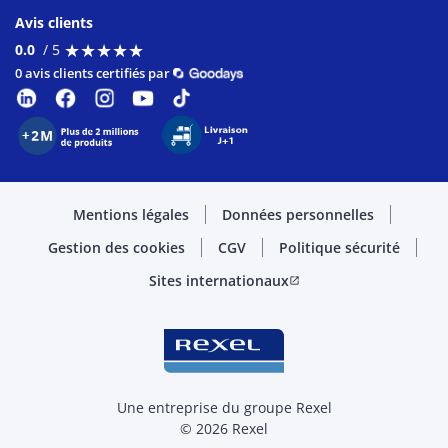
Avis clients
★
★
★
★
★
★
★
★
★
★
0.0
/ 5
0 avis clients certifiés par
Mentions légales
Données personnelles
Gestion des cookies
CGV
Politique sécurité
Sites internationaux
open_in_new
Une entreprise du groupe Rexel
© 2026 Rexel