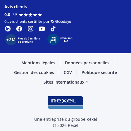
Avis clients
★
★
★
★
★
★
★
★
★
★
0.0
/ 5
0 avis clients certifiés par
Mentions légales
Données personnelles
Gestion des cookies
CGV
Politique sécurité
Sites internationaux
open_in_new
Une entreprise du groupe Rexel
© 2026 Rexel