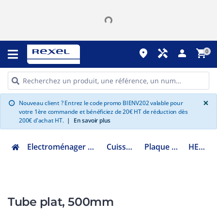
place
handyman
person
shopping_cart
0
G
×
Nouveau client ? Entrez le code promo BIENV202 valable pour
info
votre 1ère commande et bénéficiez de 20€ HT de réduction dès
200€ d'achat HT.
|
En savoir plus
Electroménager multimédia et informatique
Cuisson encastrable
Plaque Electrique émail
HEZ9VDSM1
Tube plat, 500mm