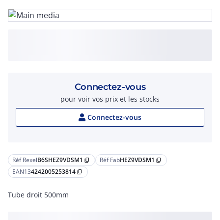
Connectez-vous
pour voir vos prix et les stocks
Connectez-vous
Réf Rexel
B6SHEZ9VDSM1
Réf Fab
HEZ9VDSM1
content_copy
content_copy
EAN13
4242005253814
content_copy
Tube droit 500mm