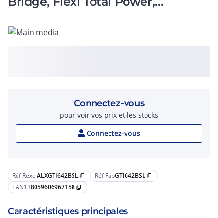
Bridge, Flexi Total Power,
Boosters, 7,4 kW
Connectez-vous
pour voir vos prix et les stocks
Connectez-vous
Réf Rexel
ALXGTI642BSL
Réf Fab
GTI642BSL
content_copy
content_copy
EAN13
8059606967158
content_copy
Caractéristiques principales