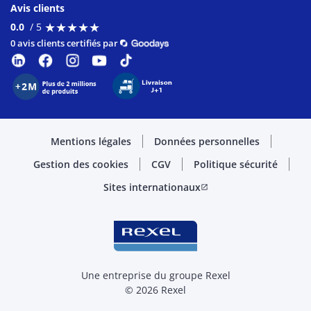
Avis clients
★
★
★
★
★
★
★
★
★
★
0.0
/ 5
0 avis clients certifiés par
Mentions légales
Données personnelles
Gestion des cookies
CGV
Politique sécurité
Sites internationaux
open_in_new
Une entreprise du groupe Rexel
© 2026 Rexel