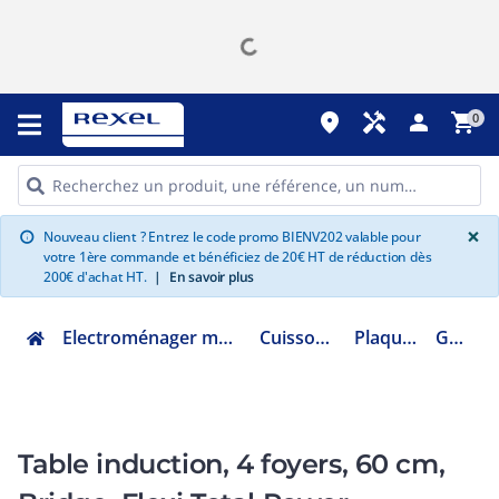
place
handyman
person
shopping_cart
0
G
×
Nouveau client ? Entrez le code promo BIENV202 valable pour
info
votre 1ère commande et bénéficiez de 20€ HT de réduction dès
200€ d'achat HT.
|
En savoir plus
Electroménager multimédia et informatique
Cuisson encastrable
Plaque induction
GTI642BSL
Table induction, 4 foyers, 60 cm,