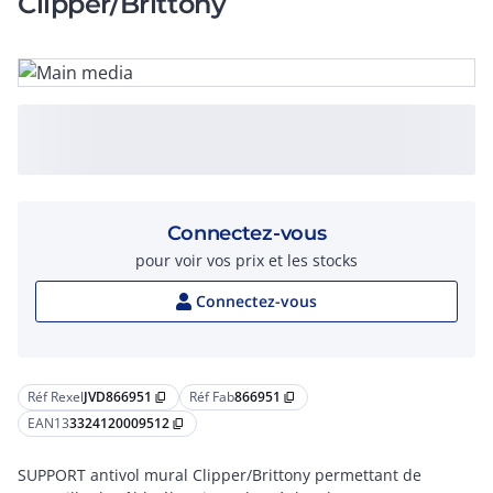
Clipper/Brittony
Connectez-vous
pour voir vos prix et les stocks
Connectez-vous
Réf Rexel
JVD866951
Réf Fab
866951
content_copy
content_copy
EAN13
3324120009512
content_copy
SUPPORT antivol mural Clipper/Brittony permettant de