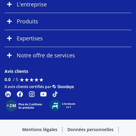
L'entreprise
Produits
Expertises
Notre offre de services
Avis clients
★
★
★
★
★
★
★
★
★
★
0.0
/ 5
0 avis clients certifiés par
Mentions légales
Données personnelles