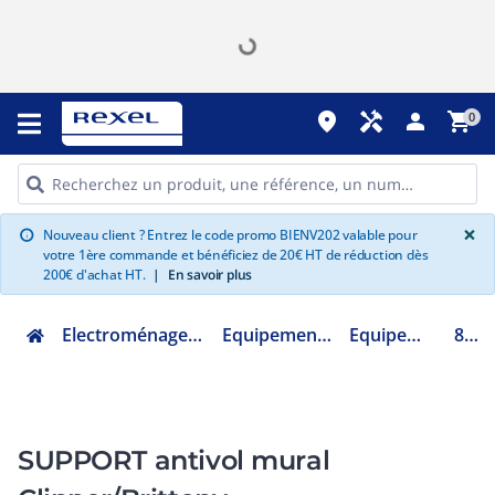
place
handyman
person
shopping_cart
0
G
×
Nouveau client ? Entrez le code promo BIENV202 valable pour
info
votre 1ère commande et bénéficiez de 20€ HT de réduction dès
200€ d'achat HT.
|
En savoir plus
Electroménager multimédia et informatique
Equipement hôtelier professionnel
Equipement de salle de bain
866951
SUPPORT antivol mural