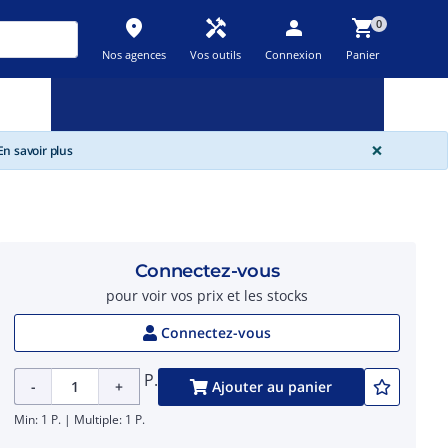
place
handyman
person
shopping_cart
0
Nos agences
Vos outils
Connexion
Panier
Nouveau
Promos
Destockage
feedback
local_offer
new_releases
GLOBA
×
n savoir plus
Connectez-vous
pour voir vos prix et les stocks
Connectez-vous
P.
-
+
Ajouter au panier
Min: 1 P. | Multiple: 1 P.