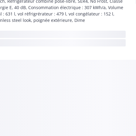
ch, Réfrigérateur combiné pose-libre, SER4, No Frost, Classe
rgie E, 40 dB, Consommation électrique : 307 kWh/a, Volume
l : 631 l, vol réfrigrérateur : 479 l, vol congélateur : 152 l,
inless steel look, poignée extérieure, Dime