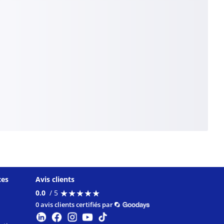
ces
Avis clients
★
★
★
★
★
★
★
★
★
★
0.0
/ 5
0 avis clients certifiés par