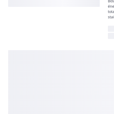
Bos
éne
tota
sta