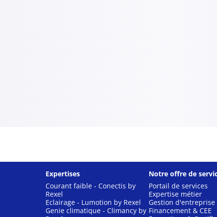
Expertises
Notre offre de servi
Courant faible - Conectis by
Portail de services
Rexel
Expertise métier
Eclairage - Lumotion by Rexel
Gestion d'entreprise
Genie climatique - Climancy by
Financement & CEE