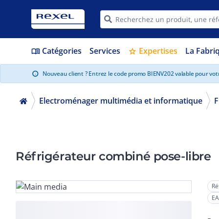
Catégories
Services
Expertises
La Fabri
menu_book
star
Nouveau client ? Entrez le code promo BIENV202 valable pour vo
info
Electroménager multimédia et informatique
F
Réfrigérateur combiné pose-libre
Ré
EA