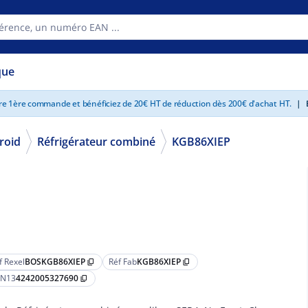
que
tre 1ère commande et bénéficiez de 20€ HT de réduction dès 200€ d'achat HT.
|
E
roid
Réfrigérateur combiné
KGB86XIEP
f Rexel
BOSKGB86XIEP
Réf Fab
KGB86XIEP
content_copy
content_copy
N13
4242005327690
content_copy