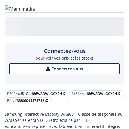
Connectez-vous
pour voir vos prix et les stocks
Connectez-vous
Réf Rexel
S1GLH86WADWLGCXEN
Réf Fab
LH86WADWLGCXEN
content_copy
content_copy
EAN13
8806095575742
content_copy
Samsung Interactive Display WA86D - Classe de diagonale 86'
WAD Series écran LCD rétro-éclairé par LED -
éducation/entreprise - avec tableau blanc interactif intégré,