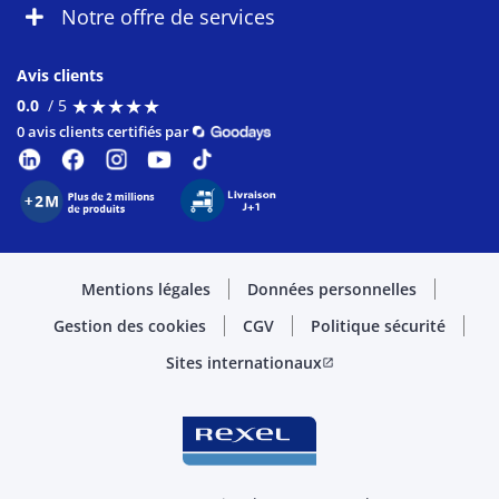
Notre offre de services
Avis clients
★
★
★
★
★
★
★
★
★
★
0.0
/ 5
0 avis clients certifiés par
Mentions légales
Données personnelles
Gestion des cookies
CGV
Politique sécurité
Sites internationaux
open_in_new