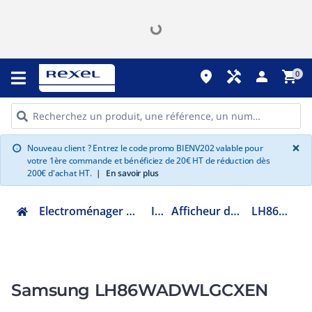
place
handyman
person
shopping_cart
0
G
×
Nouveau client ? Entrez le code promo BIENV202 valable pour
info
votre 1ère commande et bénéficiez de 20€ HT de réduction dès
200€ d'achat HT.
|
En savoir plus
Electroménager multimédia et informatique
Image
Afficheur dynamique et TV Pro
LH86WADWLGCXEN
Samsung LH86WADWLGCXEN