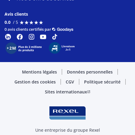
Avis clients
★
★
★
★
★
★
★
★
★
★
0.0
/ 5
0 avis clients certifiés par
Mentions légales
Données personnelles
Gestion des cookies
CGV
Politique sécurité
Sites internationaux
open_in_new
Une entreprise du groupe Rexel