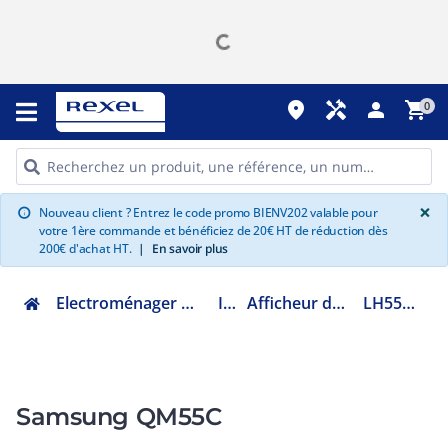
place
handyman
person
shopping_cart
0
G
×
Nouveau client ? Entrez le code promo BIENV202 valable pour
info
votre 1ère commande et bénéficiez de 20€ HT de réduction dès
200€ d'achat HT.
|
En savoir plus
Electroménager multimédia et informatique
Image
Afficheur dynamique et TV Pro
LH55QMCEBGCXEN
Samsung QM55C