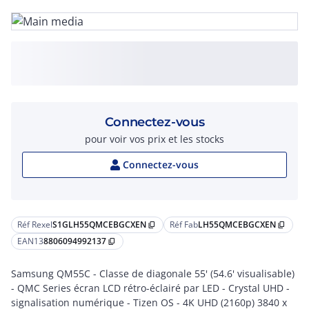
Connectez-vous
pour voir vos prix et les stocks
Connectez-vous
Réf Rexel
S1GLH55QMCEBGCXEN
Réf Fab
LH55QMCEBGCXEN
content_copy
content_copy
EAN13
8806094992137
content_copy
Samsung QM55C - Classe de diagonale 55' (54.6' visualisable)
- QMC Series écran LCD rétro-éclairé par LED - Crystal UHD -
signalisation numérique - Tizen OS - 4K UHD (2160p) 3840 x