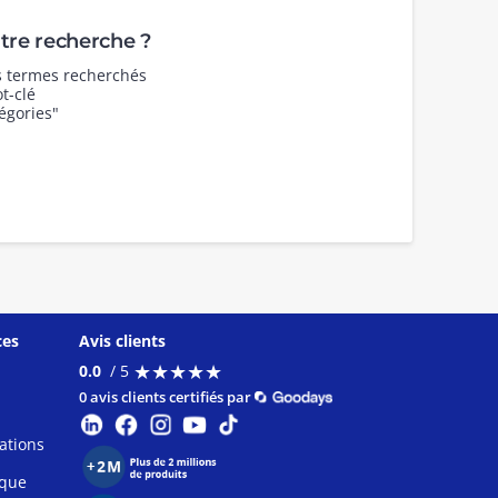
re recherche ?
es termes recherchés
t-clé
égories"
ces
Avis clients
★
★
★
★
★
★
★
★
★
★
0.0
/ 5
0 avis clients certifiés par
ations
ique