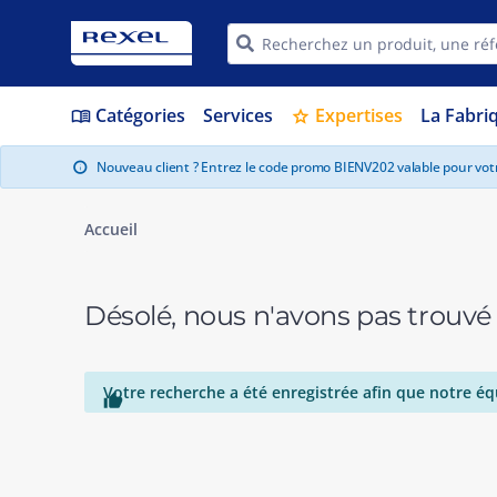
Catégories
Services
Expertises
La Fabri
menu_book
star
Nouveau client ? Entrez le code promo BIENV202 valable pour vo
info
Accueil
Désolé, nous n'avons pas trouvé
Votre recherche a été enregistrée afin que notre éq
