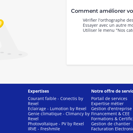
Comment améliorer vot
Vérifier l'orthographe d
Essayer avec un autre mo
Utiliser le menu "Nos cat
Expertises
Notre offre de servi
Courant faible - Conectis by
Portail de services
Rexel
Expertise métier
Eclairage - Lumotion by Rexel
Gestion d'entreprise
Genie climatique - Climancy by
Financement & CEE
Rexel
Formations & Certific
Photovoltaïque - PV by Rexel
Gestion de chantier
IRVE - Freshmile
Facturation Electron