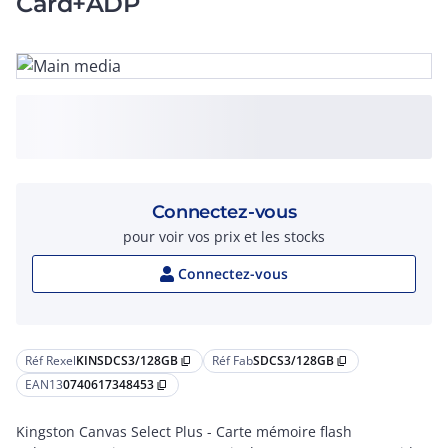
Card+ADP
Connectez-vous
pour voir vos prix et les stocks
Connectez-vous
Réf Rexel
KINSDCS3/128GB
Réf Fab
SDCS3/128GB
content_copy
content_copy
EAN13
0740617348453
content_copy
Kingston Canvas Select Plus - Carte mémoire flash