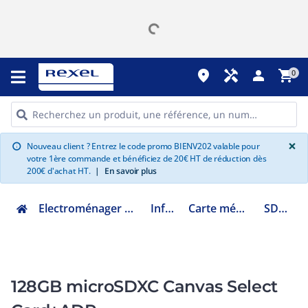
place
handyman
person
shopping_cart
0
G
×
Nouveau client ? Entrez le code promo BIENV202 valable pour
info
votre 1ère commande et bénéficiez de 20€ HT de réduction dès
200€ d'achat HT.
|
En savoir plus
Electroménager multimédia et informatique
Informatique
Carte mémoire et disque dur
SDCS3/128GB
128GB microSDXC Canvas Select