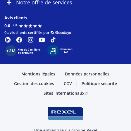
Notre offre de services
Avis clients
★
★
★
★
★
★
★
★
★
★
0.0
/ 5
0 avis clients certifiés par
Mentions légales
Données personnelles
Gestion des cookies
CGV
Politique sécurité
Sites internationaux
open_in_new
Une entreprise du groupe Rexel