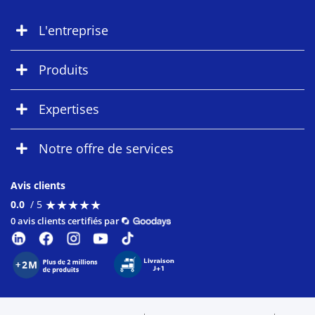
L'entreprise
Produits
Expertises
Notre offre de services
Avis clients
★
★
★
★
★
★
★
★
★
★
0.0
/ 5
0 avis clients certifiés par