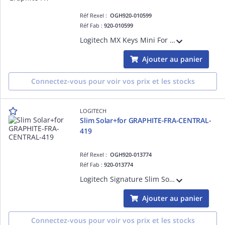
Réf Rexel :
OGH920-010599
Réf Fab :
920-010599
Logitech MX Keys Mini For Business - Graphite - FRA
Ajouter au panier
Connectez-vous pour voir vos prix et les stocks
LOGITECH
Slim Solar+for GRAPHITE-FRA-CENTRAL-
419
Réf Rexel :
OGH920-013774
Réf Fab :
920-013774
Logitech Signature Slim Solar+ K980 for Business - Clavier - full size - sans fil - Bluetooth LE, USB-C - AZERTY - Français - commutateur : interrupteurs en ciseaux - graphite
Ajouter au panier
Connectez-vous pour voir vos prix et les stocks