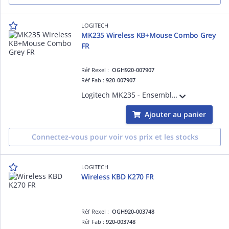
LOGITECH
MK235 Wireless KB+Mouse Combo Grey
FR
Réf Rexel :
OGH920-007907
Réf Fab :
920-007907
Logitech MK235 - Ensemble clavier et souris - sans fil - 2.4 GHz - Français
Ajouter au panier
Connectez-vous pour voir vos prix et les stocks
LOGITECH
Wireless KBD K270 FR
Réf Rexel :
OGH920-003748
Réf Fab :
920-003748