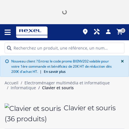
place
handyman
person
shopping_cart
0
G
×
Nouveau client ? Entrez le code promo BIENV202 valable pour
info
votre 1ère commande et bénéficiez de 20€ HT de réduction dès
200€ d'achat HT.
|
En savoir plus
Accueil
Electroménager multimédia et informatique
Informatique
Clavier et souris
Clavier et souris
(36 produits)