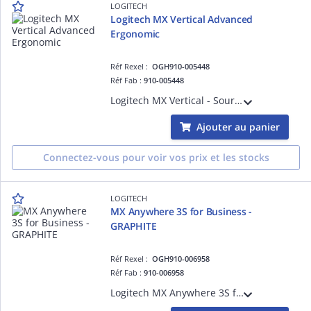
LOGITECH
Logitech MX Vertical Advanced
Ergonomic
Réf Rexel :
OGH910-005448
Réf Fab :
910-005448
Logitech MX Vertical - Souris verticale - ergonomique - optique - 6 boutons - sans fil, filaire - Bluetooth, 2.4 GHz - récepteur sans fil USB - graphite
Ajouter au panier
Connectez-vous pour voir vos prix et les stocks
LOGITECH
MX Anywhere 3S for Business -
GRAPHITE
Réf Rexel :
OGH910-006958
Réf Fab :
910-006958
Logitech MX Anywhere 3S for Business - Souris - pour droitiers - optique - 6 boutons - sans fil - Bluetooth - récepteur USB Logitech Logi Bolt - graphite