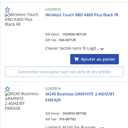
LOGITECH
Wireless Touch KBD K400 Plus Black FR
Réf Rexel :
OGH920-007129
Réf Fab :
920-007129
Clavier tactile sans fil Logitech K400 Plus - Clavier - sans fil - 2.4 GHz - Français - noir
Ajouter au panier
Connectez-vous pour voir vos prix et les stocks
LOGITECH
M240 Business-GRAPHITE 2.4GHZ/BT
EMEA28
Réf Rexel :
OGH910-007182
Réf Fab :
910-007182
Logitech M240 for Business - Souris - droitiers et gauchers - optique - 3 boutons - sans fil - Bluetooth - récepteur USB Logitech Logi Bolt - graphite