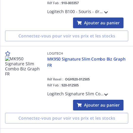
Réf Fab :
910-003357
Logitech B100 - Souris - droitiers et gauchers - optique - 3 boutons - filaire - USB - noir
Ajouter au panier
Connectez-vous pour voir vos prix et les stocks
LOGITECH
MK950 Signature Slim Combo Biz Graph
FR
Réf Rexel :
OGH920-012505
Réf Fab :
920-012505
Logitech Signature Slim Combo MK950 for Business - Ensemble clavier et souris - 100% - full size - sans fil - Bluetooth 5.1 LE - AZERTY - Français - graphite
Ajouter au panier
Connectez-vous pour voir vos prix et les stocks