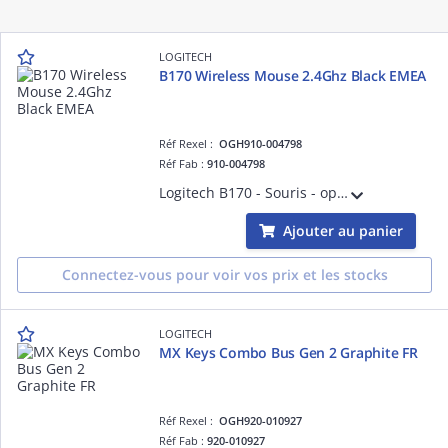
LOGITECH
B170 Wireless Mouse 2.4Ghz Black EMEA
Réf Rexel :
OGH910-004798
Réf Fab :
910-004798
Logitech B170 - Souris - optique - 3 boutons - sans fil - 2.4 GHz - récepteur sans fil USB - noir
Ajouter au panier
Connectez-vous pour voir vos prix et les stocks
LOGITECH
MX Keys Combo Bus Gen 2 Graphite FR
Réf Rexel :
OGH920-010927
Réf Fab :
920-010927