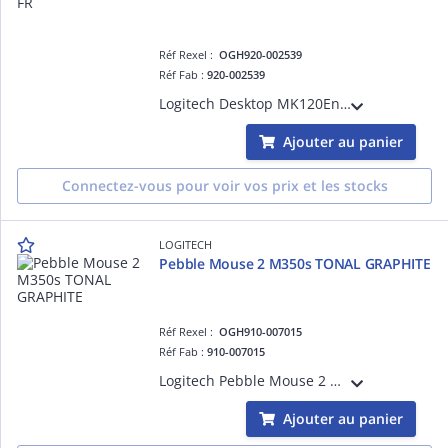
Réf Rexel :
OGH920-002539
Réf Fab :
920-002539
Logitech Desktop MK120Ensemble filaire clavier et sourisUSBFrançais
Ajouter au panier
Connectez-vous pour voir vos prix et les stocks
LOGITECH
Pebble Mouse 2 M350s TONAL GRAPHITE
Réf Rexel :
OGH910-007015
Réf Fab :
910-007015
Logitech Pebble Mouse 2 M350s - Souris - optique - 3 boutons - sans fil - Bluetooth 5.2 LE - graphite ton sur ton
Ajouter au panier