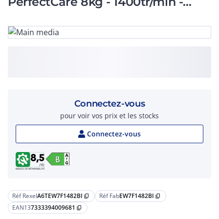
PerfectCare 8kg - 1400tr/min -
TimeManager Classe B
Connectez-vous
pour voir vos prix et les stocks
Connectez-vous
Réf Rexel
A6TEW7F1482BI
Réf Fab
EW7F1482BI
content_copy
content_copy
EAN13
7333394009681
content_copy