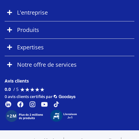
L'entreprise
Produits
Expertises
Notre offre de services
Avis clients
★
★
★
★
★
★
★
★
★
★
0.0
/ 5
0 avis clients certifiés par