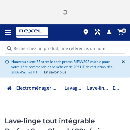
place
handyman
person
shopping_cart
0
G
×
Nouveau client ? Entrez le code promo BIENV202 valable pour
info
votre 1ère commande et bénéficiez de 20€ HT de réduction dès
200€ d'achat HT.
|
En savoir plus
Electroménager multimédia et informatique
Lavage encastrable
Lave-linge encastrable
EW7F1482BI
Lave-linge tout intégrable