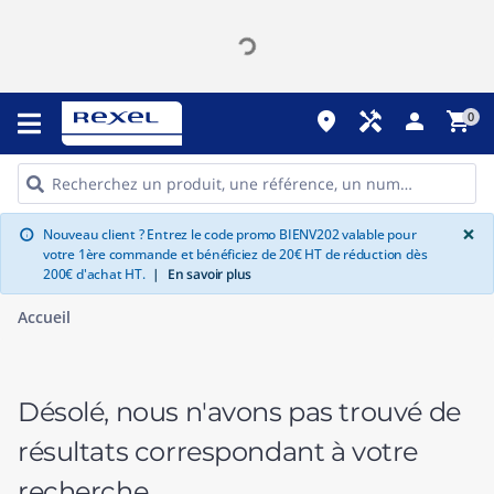
place
handyman
person
shopping_cart
0
G
×
Nouveau client ? Entrez le code promo BIENV202 valable pour
info
votre 1ère commande et bénéficiez de 20€ HT de réduction dès
200€ d'achat HT.
|
En savoir plus
Accueil
Désolé, nous n'avons pas trouvé de
résultats correspondant à votre
recherche