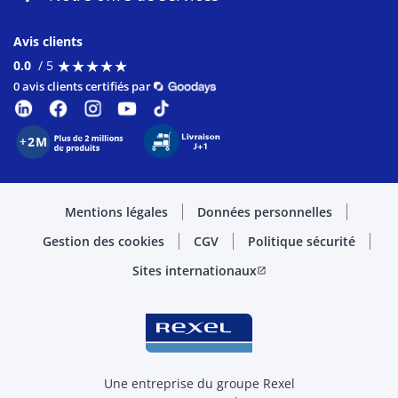
Avis clients
★
★
★
★
★
★
★
★
★
★
0.0
/ 5
0 avis clients certifiés par
Mentions légales
Données personnelles
Gestion des cookies
CGV
Politique sécurité
Sites internationaux
open_in_new
Une entreprise du groupe Rexel