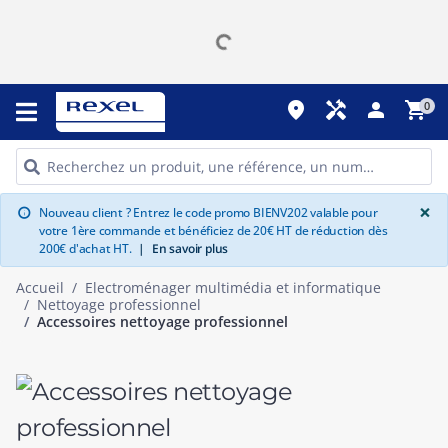
place
handyman
person
shopping_cart
0
G
×
Nouveau client ? Entrez le code promo BIENV202 valable pour
info
votre 1ère commande et bénéficiez de 20€ HT de réduction dès
200€ d'achat HT.
|
En savoir plus
Accueil
Electroménager multimédia et informatique
Nettoyage professionnel
Accessoires nettoyage professionnel