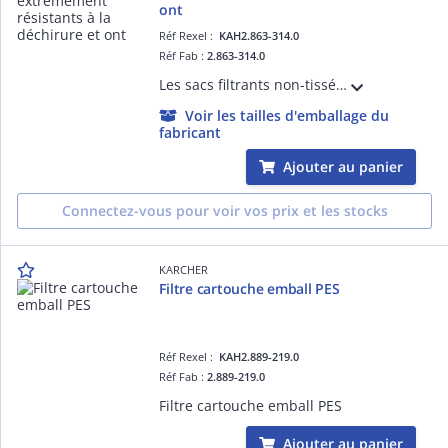
ont
Réf Rexel :
KAH2.863-314.0
Réf Fab :
2.863-314.0
Les sacs filtrants non-tissés sont spécialement conçus pour les aspirateurs eau et poussières Kärcher WD 2, WD 3 ainsi que pour les shampouineuses Kärcher SE 4. Ils se démarquent par leur matériau extrêmement résistant à la déchirure, leur
Voir les tailles d'emballage du
fabricant
Ajouter au panier
Connectez-vous pour voir vos prix et les stocks
KARCHER
Filtre cartouche emball PES
Réf Rexel :
KAH2.889-219.0
Réf Fab :
2.889-219.0
Filtre cartouche emball PES
Ajouter au panier