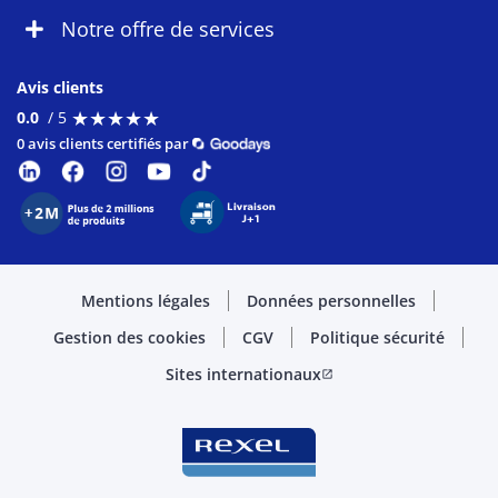
Notre offre de services
Avis clients
★
★
★
★
★
★
★
★
★
★
0.0
/ 5
0 avis clients certifiés par
Mentions légales
Données personnelles
Gestion des cookies
CGV
Politique sécurité
Sites internationaux
open_in_new