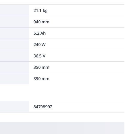
21.1 kg
940 mm
5.2 Ah
240 W
36.5 V
350 mm
390 mm
84798997