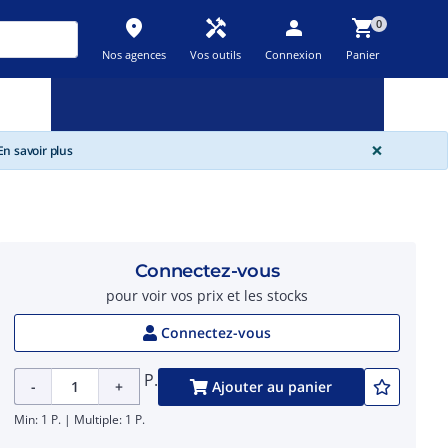
place
handyman
person
shopping_cart
0
Nos agences
Vos outils
Connexion
Panier
Nouveau
Promos
Destockage
feedback
local_offer
new_releases
GLOBA
×
n savoir plus
Connectez-vous
pour voir vos prix et les stocks
Connectez-vous
P.
-
+
Ajouter au panier
Min: 1 P. | Multiple: 1 P.