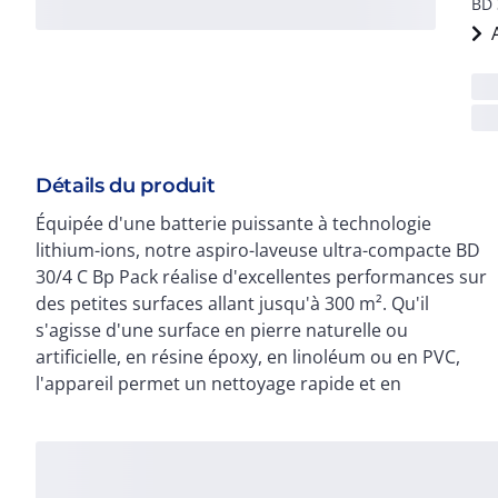
BD 
Détails du produit
Équipée d'une batterie puissante à technologie
profondeur. Grâce à son suceur d'aspiration
lithium-ions, notre aspiro-laveuse ultra-compacte BD
oscillant, la machine peut aspirer l'eau même en
30/4 C Bp Pack réalise d'excellentes performances sur
arrière si besoin. Compacte et pratique, son poids
des petites surfaces allant jusqu'à 300 m². Qu'il
léger de 20 kg seulement permet une utilisation
s'agisse d'une surface en pierre naturelle ou
confortable pour le nettoyage des paliers et escaliers
artificielle, en résine époxy, en linoléum ou en PVC,
l'appareil permet un nettoyage rapide et en