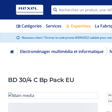
Catégories
Services
Expertises
La Fabri
menu_book
star
Nouveau client ? Entrez le code promo BIENV202 valable pour vo
info
Electroménager multimédia et informatique
N
BD 30/4 C Bp Pack EU
Ré
EA