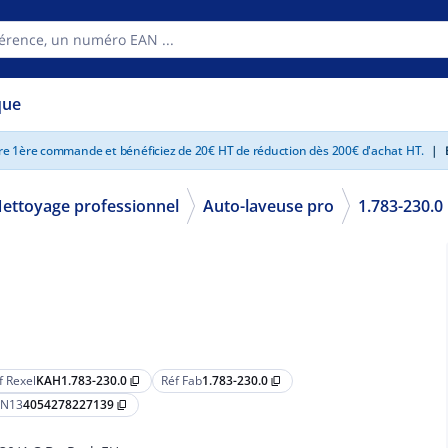
que
tre 1ère commande et bénéficiez de 20€ HT de réduction dès 200€ d'achat HT.
|
E
ettoyage professionnel
Auto-laveuse pro
1.783-230.0
f Rexel
KAH1.783-230.0
Réf Fab
1.783-230.0
content_copy
content_copy
N13
4054278227139
content_copy