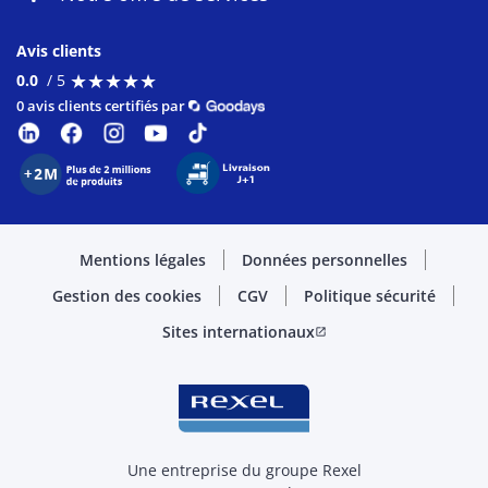
Avis clients
★
★
★
★
★
★
★
★
★
★
0.0
/ 5
0 avis clients certifiés par
Mentions légales
Données personnelles
Gestion des cookies
CGV
Politique sécurité
Sites internationaux
open_in_new
Une entreprise du groupe Rexel