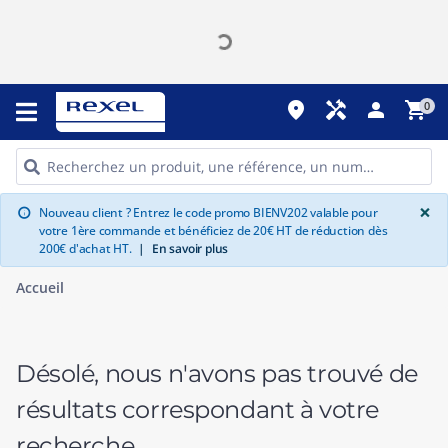
place
handyman
person
shopping_cart
0
G
×
Nouveau client ? Entrez le code promo BIENV202 valable pour
info
votre 1ère commande et bénéficiez de 20€ HT de réduction dès
200€ d'achat HT.
|
En savoir plus
Accueil
Désolé, nous n'avons pas trouvé de
résultats correspondant à votre
recherche