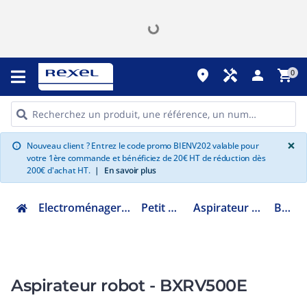
place
handyman
person
shopping_cart
0
G
×
Nouveau client ? Entrez le code promo BIENV202 valable pour
info
votre 1ère commande et bénéficiez de 20€ HT de réduction dès
200€ d'achat HT.
|
En savoir plus
Electroménager multimédia et informatique
Petit électroménager
Aspirateur balai, traineau et robot
BXRV500E
Aspirateur robot - BXRV500E