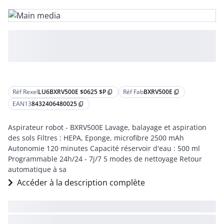
Réf Rexel
LU6BXRV500E $0625 $P
Réf Fab
BXRV500E
content_copy
content_copy
EAN13
8432406480025
content_copy
Aspirateur robot - BXRV500E Lavage, balayage et aspiration
des sols Filtres : HEPA, Eponge, microfibre 2500 mAh
Autonomie 120 minutes Capacité réservoir d'eau : 500 ml
Programmable 24h/24 - 7j/7 5 modes de nettoyage Retour
automatique à sa
Accéder à la description complète