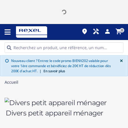
place
handyman
person
shopping_cart
0
G
×
Nouveau client ? Entrez le code promo BIENV202 valable pour
info
votre 1ère commande et bénéficiez de 20€ HT de réduction dès
200€ d'achat HT.
|
En savoir plus
Accueil
Divers petit appareil ménager