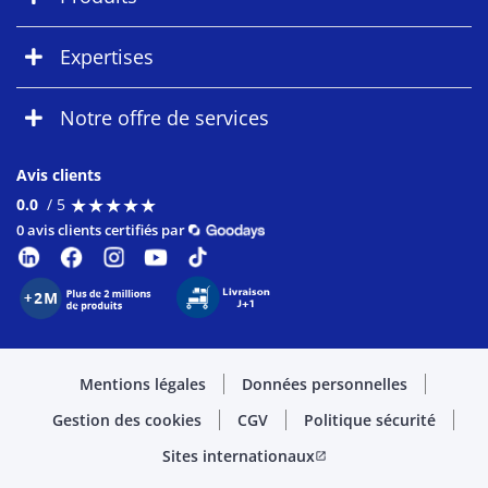
Expertises
Notre offre de services
Avis clients
★
★
★
★
★
★
★
★
★
★
0.0
/ 5
0 avis clients certifiés par
Mentions légales
Données personnelles
Gestion des cookies
CGV
Politique sécurité
Sites internationaux
open_in_new