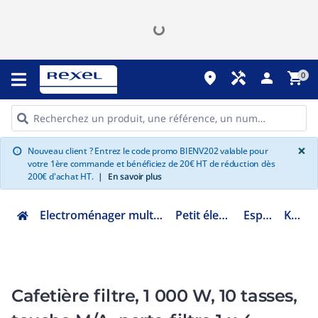
place
handyman
person
shopping_cart
0
G
×
Nouveau client ? Entrez le code promo BIENV202 valable pour
info
votre 1ère commande et bénéficiez de 20€ HT de réduction dès
200€ d'achat HT.
|
En savoir plus
Electroménager multimédia et informatique
Petit électroménager
Espace café
KA4320
Cafetière filtre, 1 000 W, 10 tasses,