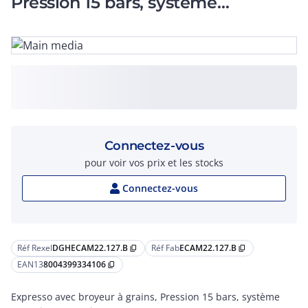
Pression 15 bars, système
Capucino, garantie 3 a
Connectez-vous
pour voir vos prix et les stocks
Connectez-vous
Réf Rexel
DGHECAM22.127.B
Réf Fab
ECAM22.127.B
content_copy
content_copy
EAN13
8004399334106
content_copy
Expresso avec broyeur à grains, Pression 15 bars, système