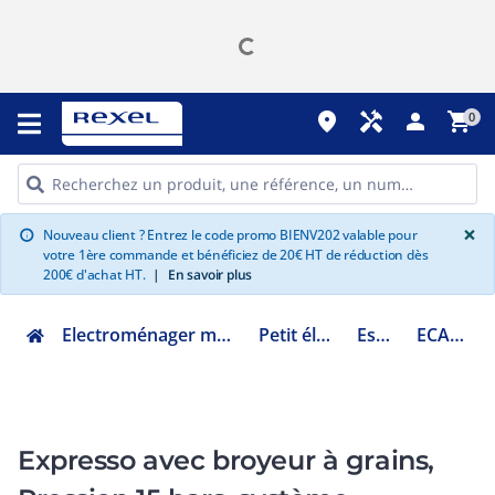
place
handyman
person
shopping_cart
0
G
×
Nouveau client ? Entrez le code promo BIENV202 valable pour
info
votre 1ère commande et bénéficiez de 20€ HT de réduction dès
200€ d'achat HT.
|
En savoir plus
Electroménager multimédia et informatique
Petit électroménager
Espace café
ECAM22.127.B
Expresso avec broyeur à grains,