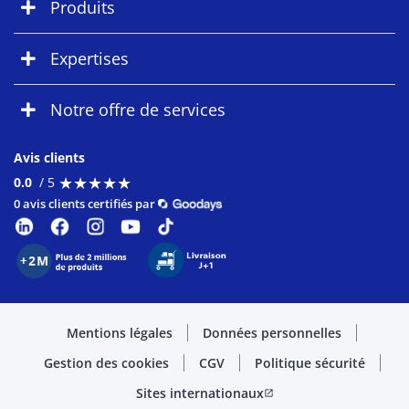
Produits
Expertises
Notre offre de services
Avis clients
★
★
★
★
★
★
★
★
★
★
0.0
/ 5
0 avis clients certifiés par
Mentions légales
Données personnelles
Gestion des cookies
CGV
Politique sécurité
Sites internationaux
open_in_new