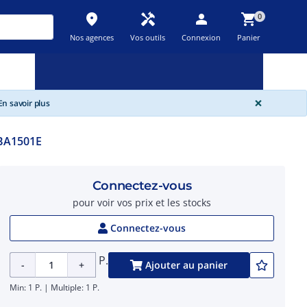
place
handyman
person
shopping_cart
0
Nos agences
Vos outils
Connexion
Panier
Nouveau
Promos
Destockage
feedback
local_offer
new_releases
GLOBA
×
n savoir plus
BA1501E
Connectez-vous
pour voir vos prix et les stocks
Connectez-vous
P.
-
+
Ajouter au panier
Min: 1 P. | Multiple: 1 P.