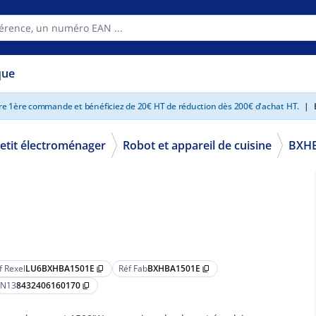
que
tre 1ère commande et bénéficiez de 20€ HT de réduction dès 200€ d'achat HT.
|
E
etit électroménager
Robot et appareil de cuisine
BXH
f Rexel
LU6BXHBA1501E
Réf Fab
BXHBA1501E
content_copy
content_copy
N13
8432406160170
content_copy