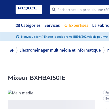
Catégories
Services
Expertises
La Fabri
menu_book
star
Nouveau client ? Entrez le code promo BIENV202 valable pour vo
info
Electroménager multimédia et informatique
P
Mixeur BXHBA1501E
Ré
EA