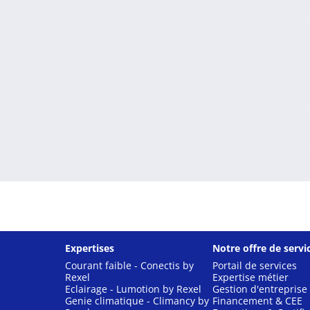
Expertises
Notre offre de servi
Courant faible - Conectis by
Portail de services
Rexel
Expertise métier
Eclairage - Lumotion by Rexel
Gestion d'entreprise
Genie climatique - Climancy by
Financement & CEE