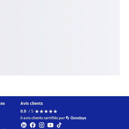
ces
Avis clients
★
★
★
★
★
★
★
★
★
★
0.0
/ 5
0 avis clients certifiés par