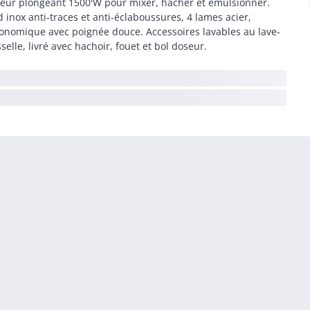
eur plongeant 1500'W pour mixer, hacher et émulsionner.
d inox anti-traces et anti-éclaboussures, 4 lames acier,
onomique avec poignée douce. Accessoires lavables au lave-
sselle, livré avec hachoir, fouet et bol doseur.