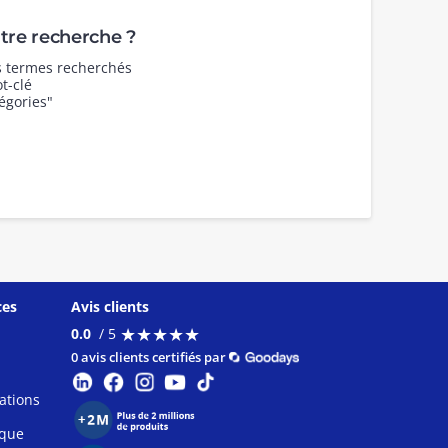
re recherche ?
es termes recherchés
t-clé
égories"
ces
Avis clients
★
★
★
★
★
★
★
★
★
★
0.0
/ 5
0 avis clients certifiés par
ations
ique