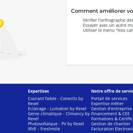
Comment améliorer vot
Vérifier l'orthographe d
Essayer avec un autre mo
Utiliser le menu "Nos cat
Expertises
Notre offre de servi
Courant faible - Conectis by
Portail de services
Rexel
Expertise métier
Eclairage - Lumotion by Rexel
Gestion d'entreprise
Genie climatique - Climancy by
Financement & CEE
Rexel
Formations & Certific
Photovoltaïque - PV by Rexel
Gestion de chantier
IRVE - Freshmile
Facturation Electron