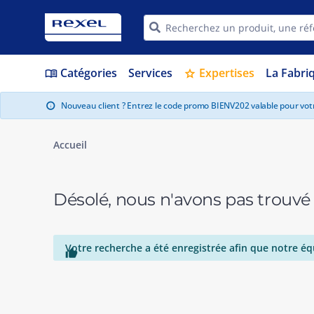
Catégories
Services
Expertises
La Fabri
menu_book
star
Nouveau client ? Entrez le code promo BIENV202 valable pour vo
info
Accueil
Désolé, nous n'avons pas trouvé
Votre recherche a été enregistrée afin que notre éq
