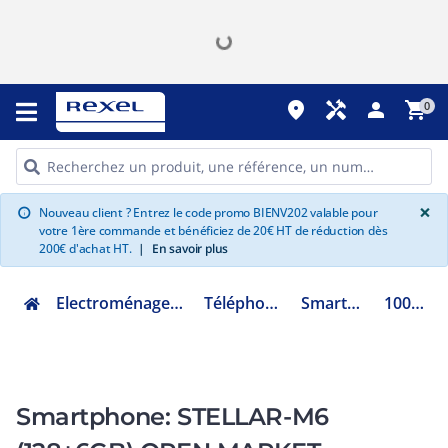
place
handyman
person
shopping_cart
0
G
×
Nouveau client ? Entrez le code promo BIENV202 valable pour
info
votre 1ère commande et bénéficiez de 20€ HT de réduction dès
200€ d'achat HT.
|
En savoir plus
Electroménager multimédia et informatique
Téléphone, tablette et photo
Smartphone et Tablette
1001053701872
Smartphone: STELLAR-M6