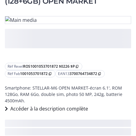
(128+6GB) OPEN MARKET
Réf Rexel
ROS1001053701872 $0226 $P
content_copy
Réf Fab
1001053701872
EAN13
3700764734872
content_copy
content_copy
Smartphone: STELLAR-M6 OPEN MARKET-écran 6.1', ROM
128Go, RAM 6Go, double sim, photo 50 MP, 242g, batterie
4500mAh.
Accéder à la description complète