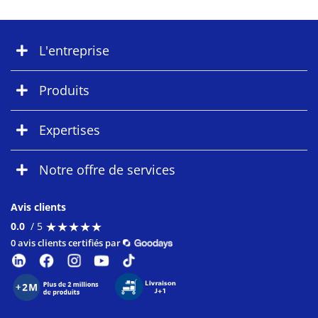
L'entreprise
Produits
Expertises
Notre offre de services
Avis clients
★
★
★
★
★
★
★
★
★
★
0.0
/ 5
0 avis clients certifiés par