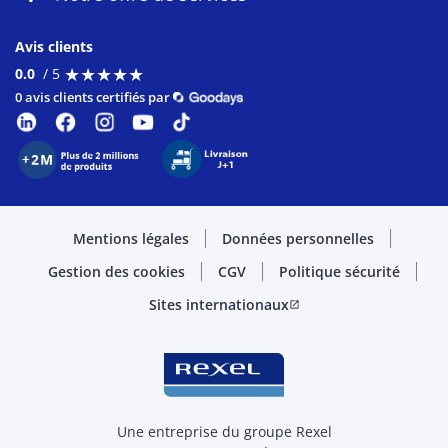
Avis clients
★
★
★
★
★
★
★
★
★
★
0.0
/ 5
0 avis clients certifiés par
Mentions légales
Données personnelles
Gestion des cookies
CGV
Politique sécurité
Sites internationaux
open_in_new
Une entreprise du groupe Rexel