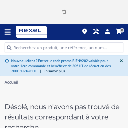
place
handyman
person
shopping_cart
0
G
×
Nouveau client ? Entrez le code promo BIENV202 valable pour
info
votre 1ère commande et bénéficiez de 20€ HT de réduction dès
200€ d'achat HT.
|
En savoir plus
Accueil
Désolé, nous n'avons pas trouvé de
résultats correspondant à votre
recherche