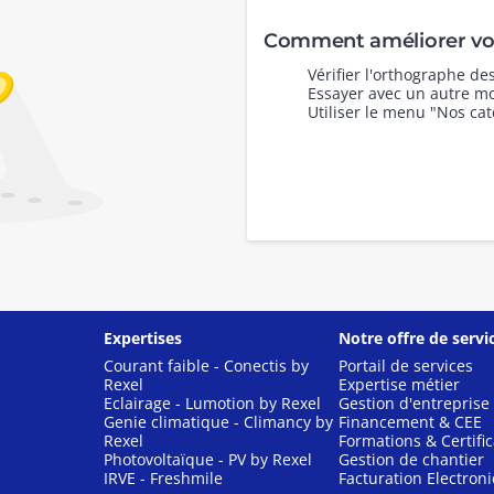
Comment améliorer vot
Vérifier l'orthographe d
Essayer avec un autre mo
Utiliser le menu "Nos cat
Expertises
Notre offre de servi
Courant faible - Conectis by
Portail de services
Rexel
Expertise métier
Eclairage - Lumotion by Rexel
Gestion d'entreprise
Genie climatique - Climancy by
Financement & CEE
Rexel
Formations & Certific
Photovoltaïque - PV by Rexel
Gestion de chantier
IRVE - Freshmile
Facturation Electron