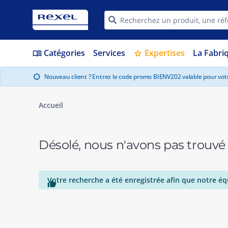
Catégories
Services
Expertises
La Fabri
menu_book
star
Nouveau client ? Entrez le code promo BIENV202 valable pour vo
info
Accueil
Désolé, nous n'avons pas trouvé
Votre recherche a été enregistrée afin que notre éq
