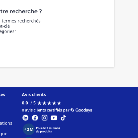
re recherche ?
es termes recherchés
t-clé
égories"
ces
Avis clients
★
★
★
★
★
★
★
★
★
★
0.0
/ 5
0 avis clients certifiés par
ations
ique