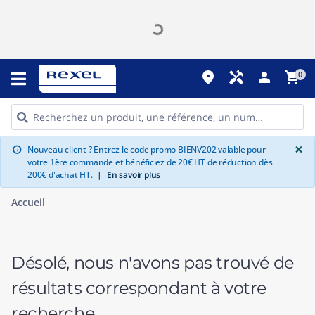
place
handyman
person
shopping_cart
0
G
×
Nouveau client ? Entrez le code promo BIENV202 valable pour
info
votre 1ère commande et bénéficiez de 20€ HT de réduction dès
200€ d'achat HT.
|
En savoir plus
Accueil
Désolé, nous n'avons pas trouvé de
résultats correspondant à votre
recherche