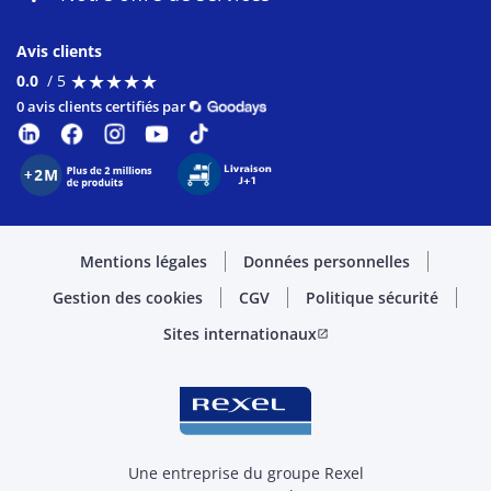
Avis clients
★
★
★
★
★
★
★
★
★
★
0.0
/ 5
0 avis clients certifiés par
Mentions légales
Données personnelles
Gestion des cookies
CGV
Politique sécurité
Sites internationaux
open_in_new
Une entreprise du groupe Rexel