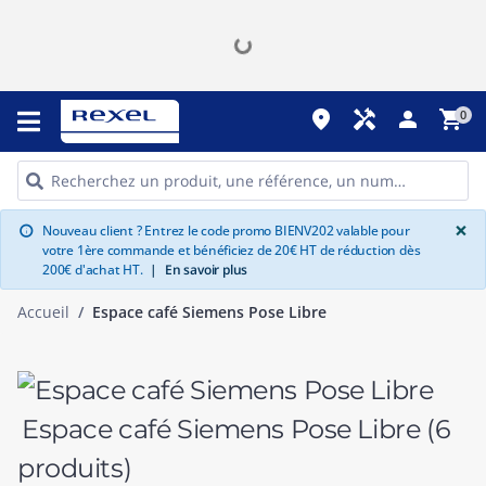
place
handyman
person
shopping_cart
0
G
×
Nouveau client ? Entrez le code promo BIENV202 valable pour
info
votre 1ère commande et bénéficiez de 20€ HT de réduction dès
200€ d'achat HT.
|
En savoir plus
Accueil
Espace café Siemens Pose Libre
Espace café Siemens Pose Libre
(6
produits)