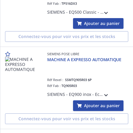
Réf Fab :
TP516DX3
SIEMENS - EQ500 Classic - Variante Allemande - Home Connect - Bandeau coffeeSelect Display sensitif avec ecran TFT - 17 recettes (9 intégrées + 8 Home Connect) - Tuyau à lait Cappuccinatore - bac à grains 270g + trappe café moulu - réservoi
Ajouter au panier
Connectez-vous pour voir vos prix et les stocks
SIEMENS POSE LIBRE
MACHINE A EXPRESSO AUTOMATIQUE
Réf Rexel :
SSMTQ905R03 $P
Réf Fab :
TQ905R03
SIEMENS - EQ900 inox - Ecran TFT tactile 6,8' iSelect Display - eGrinder (broyeur electronique) - 22 recettes (dont 10 coffeeWorld + cafetiere) - baristaMode - confortMode (avec aromaSelect < (>&< )> intelligentStrength Adjustment) - 5 temp
Ajouter au panier
Connectez-vous pour voir vos prix et les stocks