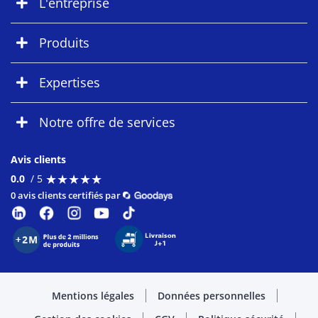
L'entreprise
Produits
Expertises
Notre offre de services
Avis clients
★
★
★
★
★
★
★
★
★
★
0.0
/ 5
0 avis clients certifiés par
Mentions légales
Données personnelles