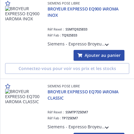
SIEMENS POSE LIBRE
BROYEUR EXPRESSO EQ900 IAROMA
INOX
Réf Rexel :
SSMTQ925E03
Réf Fab :
TQ925E03
Siemens - Expresso Broyeur - EQ900 iAroma - Inox - Jusqu'à 41 boissons (31 intégrés dont boissons XL, Cold Brew, eau chaude,) + via application Home Connect - Bac à lait intégrée de 0,7L - Ecran TFT tactile 6,8' iSelect Display - 9 niveau
Ajouter au panier
Connectez-vous pour voir vos prix et les stocks
SIEMENS POSE LIBRE
BROYEUR EXPRESSO EQ700 IAROMA
CLASSIC
Réf Rexel :
SSMTP725EM7
Réf Fab :
TP725EM7
Siemens - Expresso Broyeur - EQ700 iAroma Classic - Silver < (>&< )> Noir - Jusqu'à 41 boissons ( 27 intégrés dont boissons XL, Cold Brew, eau chaude,) + via application Home Connect - Système lait avec tube à lait flexible + carafe verre d