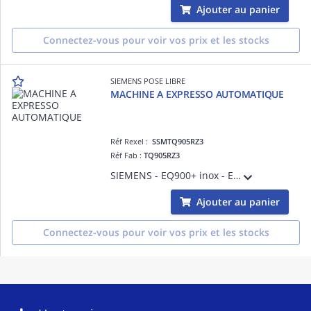
Ajouter au panier
Connectez-vous pour voir vos prix et les stocks
SIEMENS POSE LIBRE
MACHINE A EXPRESSO AUTOMATIQUE
Réf Rexel :
SSMTQ905RZ3
Réf Fab :
TQ905RZ3
SIEMENS - EQ900+ inox - Ecran TFT tactile 6,8' iSelect Display - Nettoyage et detartrage automatique autoCalc'n clean - eGrinder (broyeur electronique) - 22 recettes (dont 10 coffeeWorld + cafetiere) - baristaMode - confortMode (avec aromaS
Ajouter au panier
Connectez-vous pour voir vos prix et les stocks