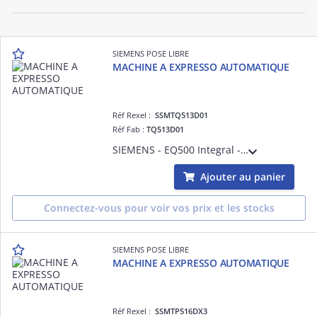
SIEMENS POSE LIBRE
MACHINE A EXPRESSO AUTOMATIQUE
Réf Rexel :
SSMTQ513D01
Réf Fab :
TQ513D01
SIEMENS - EQ500 Integral - Variante Allemande - Bandeau coffeeSelect Display sensitif avec ecran TFT - 10 recettes - bac à lait de 0,7L intégré - bac à grains 270g + trappe café moulu - réservoir eau 1,9L - 5 intensités - 3 températures - 6
Ajouter au panier
Connectez-vous pour voir vos prix et les stocks
SIEMENS POSE LIBRE
MACHINE A EXPRESSO AUTOMATIQUE
Réf Rexel :
SSMTP516DX3