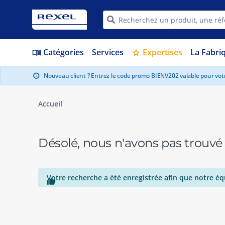
Catégories
Services
Expertises
La Fabri
menu_book
star
Nouveau client ? Entrez le code promo BIENV202 valable pour vo
info
Accueil
Désolé, nous n'avons pas trouvé
Votre recherche a été enregistrée afin que notre éq
