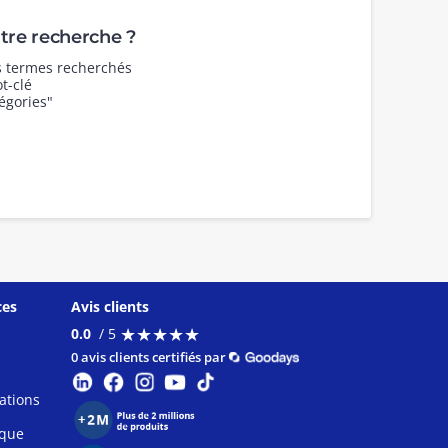
re recherche ?
es termes recherchés
t-clé
égories"
ces
Avis clients
★
★
★
★
★
★
★
★
★
★
0.0
/ 5
0 avis clients certifiés par
ations
ique