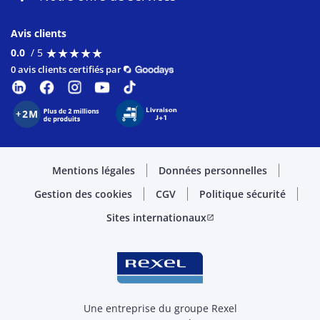
Avis clients
★
★
★
★
★
★
★
★
★
★
0.0
/ 5
0 avis clients certifiés par
Mentions légales
Données personnelles
Gestion des cookies
CGV
Politique sécurité
Sites internationaux
open_in_new
Une entreprise du groupe Rexel