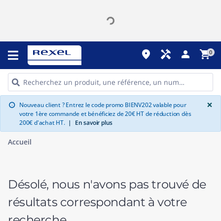
place
handyman
person
shopping_cart
0
G
×
Nouveau client ? Entrez le code promo BIENV202 valable pour
info
votre 1ère commande et bénéficiez de 20€ HT de réduction dès
200€ d'achat HT.
|
En savoir plus
Accueil
Désolé, nous n'avons pas trouvé de
résultats correspondant à votre
recherche