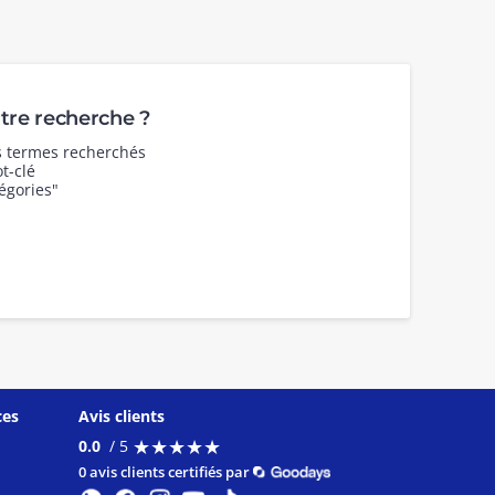
re recherche ?
es termes recherchés
t-clé
égories"
ces
Avis clients
★
★
★
★
★
★
★
★
★
★
0.0
/ 5
0 avis clients certifiés par