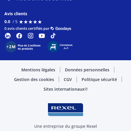
Avis clients
★
★
★
★
★
★
★
★
★
★
0.0
/ 5
0 avis clients certifiés par
Mentions légales
Données personnelles
Gestion des cookies
CGV
Politique sécurité
Sites internationaux
open_in_new
Une entreprise du groupe Rexel