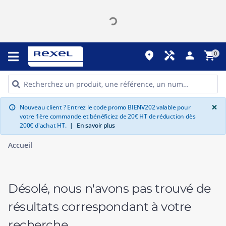
place
handyman
person
shopping_cart
0
G
×
Nouveau client ? Entrez le code promo BIENV202 valable pour
info
votre 1ère commande et bénéficiez de 20€ HT de réduction dès
200€ d'achat HT.
|
En savoir plus
Accueil
Désolé, nous n'avons pas trouvé de
résultats correspondant à votre
recherche