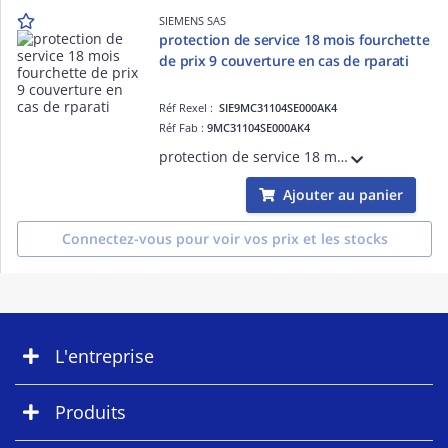
SIEMENS SAS
protection de service 18 mois fourchette
de prix 9 couverture en cas de rparati
Réf Rexel :
SIE9MC31104SE000AK4
Réf Fab :
9MC31104SE000AK4
protection de service 18 mois fourchette de prix 9 couverture en cas de rparation du chssis basse tension hydrorfrigr SINAMICS S120 avec une priode de prestation largie de 18 mois La protection de service 18 mois doit tre achete le ECCN:EAR
Ajouter au panier
Connectez-vous pour voir vos prix et les stocks
L'entreprise
Produits