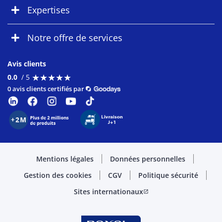
Expertises
Notre offre de services
Avis clients
★
★
★
★
★
★
★
★
★
★
0.0
/ 5
0 avis clients certifiés par
Mentions légales
Données personnelles
Gestion des cookies
CGV
Politique sécurité
Sites internationaux
open_in_new