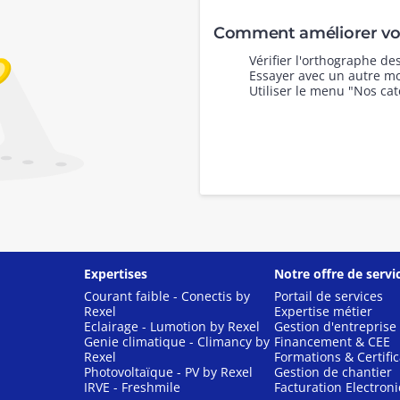
Comment améliorer vot
Vérifier l'orthographe d
Essayer avec un autre mo
Utiliser le menu "Nos cat
Expertises
Notre offre de servi
Courant faible - Conectis by
Portail de services
Rexel
Expertise métier
Eclairage - Lumotion by Rexel
Gestion d'entreprise
Genie climatique - Climancy by
Financement & CEE
Rexel
Formations & Certific
Photovoltaïque - PV by Rexel
Gestion de chantier
IRVE - Freshmile
Facturation Electron