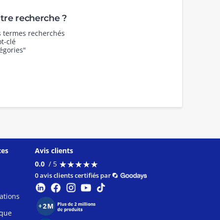
re recherche ?
es termes recherchés
t-clé
égories"
ces
Avis clients
★
★
★
★
★
★
★
★
★
★
0.0
/ 5
0 avis clients certifiés par
ations
ique