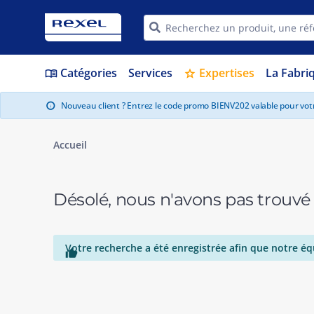
Catégories
Services
Expertises
La Fabri
menu_book
star
Nouveau client ? Entrez le code promo BIENV202 valable pour vo
info
Accueil
Désolé, nous n'avons pas trouvé
Votre recherche a été enregistrée afin que notre éq
