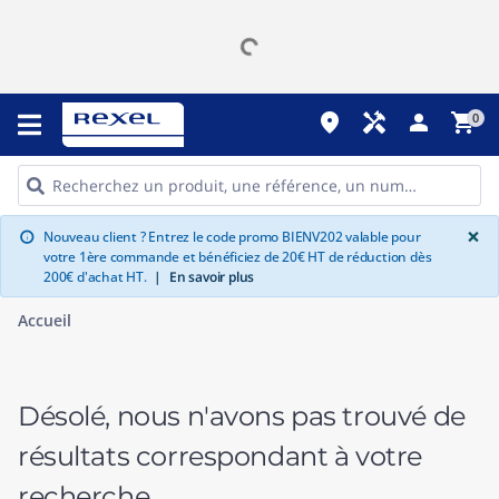
place
handyman
person
shopping_cart
0
G
×
Nouveau client ? Entrez le code promo BIENV202 valable pour
info
votre 1ère commande et bénéficiez de 20€ HT de réduction dès
200€ d'achat HT.
|
En savoir plus
Accueil
Désolé, nous n'avons pas trouvé de
résultats correspondant à votre
recherche