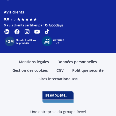
Avis clients
★
★
★
★
★
★
★
★
★
★
0.0
/ 5
0 avis clients certifiés par
Mentions légales
Données personnelles
Gestion des cookies
CGV
Politique sécurité
Sites internationaux
open_in_new
Une entreprise du groupe Rexel