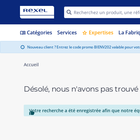
Catégories
Services
Expertises
La Fabri
menu_book
star
Nouveau client ? Entrez le code promo BIENV202 valable pour vo
info
Accueil
Désolé, nous n'avons pas trouvé
Votre recherche a été enregistrée afin que notre éq
