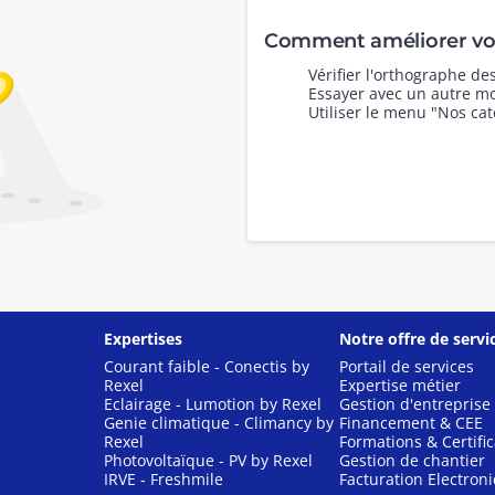
Comment améliorer vot
Vérifier l'orthographe d
Essayer avec un autre mo
Utiliser le menu "Nos cat
Expertises
Notre offre de servi
Courant faible - Conectis by
Portail de services
Rexel
Expertise métier
Eclairage - Lumotion by Rexel
Gestion d'entreprise
Genie climatique - Climancy by
Financement & CEE
Rexel
Formations & Certific
Photovoltaïque - PV by Rexel
Gestion de chantier
IRVE - Freshmile
Facturation Electron