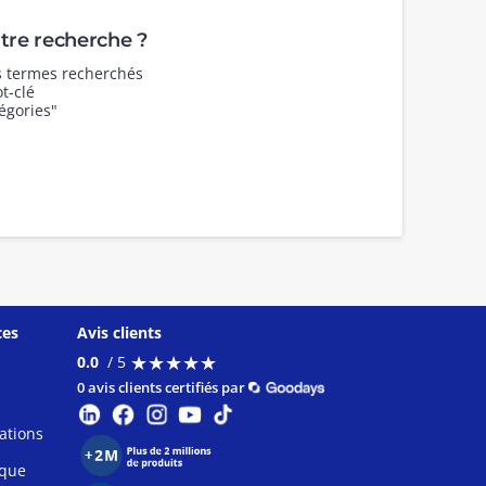
re recherche ?
es termes recherchés
t-clé
égories"
ces
Avis clients
★
★
★
★
★
★
★
★
★
★
0.0
/ 5
0 avis clients certifiés par
ations
ique