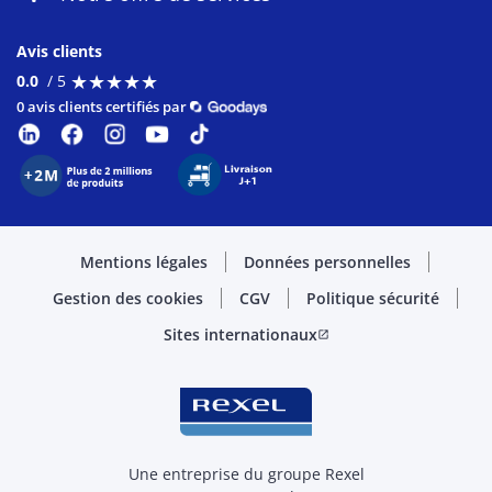
Avis clients
★
★
★
★
★
★
★
★
★
★
0.0
/ 5
0 avis clients certifiés par
Mentions légales
Données personnelles
Gestion des cookies
CGV
Politique sécurité
Sites internationaux
open_in_new
Une entreprise du groupe Rexel