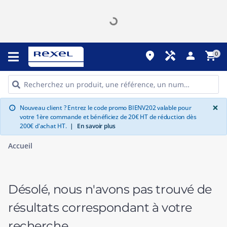
place
handyman
person
shopping_cart
0
G
×
Nouveau client ? Entrez le code promo BIENV202 valable pour
info
votre 1ère commande et bénéficiez de 20€ HT de réduction dès
200€ d'achat HT.
|
En savoir plus
Accueil
Désolé, nous n'avons pas trouvé de
résultats correspondant à votre
recherche