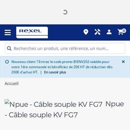
place
handyman
person
shopping_cart
0
G
×
Nouveau client ? Entrez le code promo BIENV202 valable pour
info
votre 1ère commande et bénéficiez de 20€ HT de réduction dès
200€ d'achat HT.
|
En savoir plus
Accueil
Npue
- Câble souple KV FG7