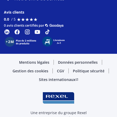
Avis clients
★
★
★
★
★
★
★
★
★
★
0.0
/ 5
0 avis clients certifiés par
Mentions légales
Données personnelles
Gestion des cookies
CGV
Politique sécurité
Sites internationaux
open_in_new
Une entreprise du groupe Rexel