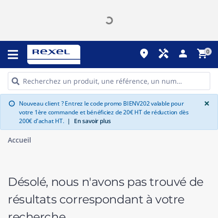
place
handyman
person
shopping_cart
0
G
×
Nouveau client ? Entrez le code promo BIENV202 valable pour
info
votre 1ère commande et bénéficiez de 20€ HT de réduction dès
200€ d'achat HT.
|
En savoir plus
Accueil
Désolé, nous n'avons pas trouvé de
résultats correspondant à votre
recherche